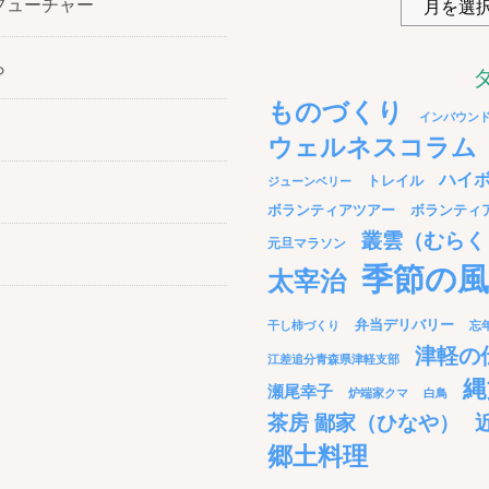
フューチャー
ら
ものづくり
インバウン
ウェルネスコラム
ハイ
トレイル
ジューンベリー
ボランティアツアー
ボランティ
叢雲（むらく
元旦マラソン
季節の風
太宰治
弁当デリバリー
干し柿づくり
忘
津軽の
江差追分青森県津軽支部
縄
瀬尾幸子
炉端家クマ
白鳥
茶房 鄙家（ひなや）
郷土料理