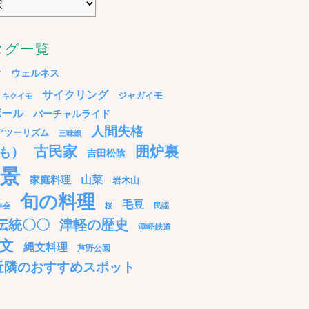
タグ一覧
ウェルネス
ド
サイクリング
ジャガイモ
キクイモ
ボール
バーチャルライド
人間失格
アツーリズム
三味線
古民家
囲炉裏
も）
吉田松陰
景
家庭料理
山菜
岩木山
旬の料理
毛豆
年会
桜
民謡
伝統〇〇
津軽の歴史
津軽鉄道
文
縄文料理
芦野公園
近隣のおすすめスポット