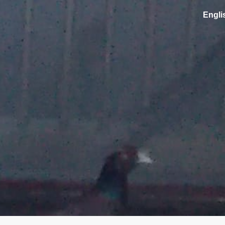
En
gli