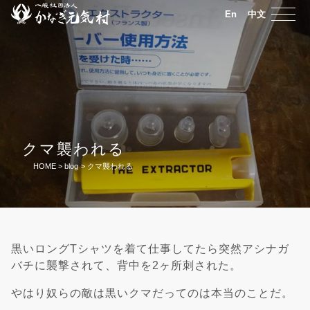
En
中文
クマ襲われる
HOME
>
blog
>
クマ襲われる
黒いロングTシャツを着て仕事してたら突然アシナガ
バチに襲撃されて、背中を2ヶ所刺された。
やはり奴らの敵は黒いクマだってのは本当のことだ。