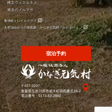
縄文ウェエルネス
過去のメルマガ
奥津軽トレイルクラブ
太宰治ゆかりの傍島家 かなぎ元気村「かだるべぇ」
宿泊予約
〒037-0207
青森県五所川原市金木町蒔田桑元39-2
電話番号：
0173-52-2882