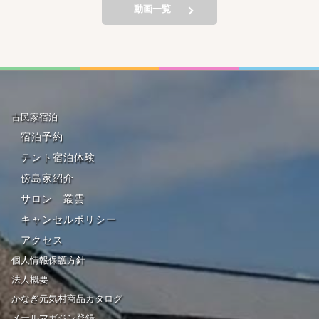
べ②
221001
動画一覧
古民家宿泊
宿泊予約
テント宿泊体験
傍島家紹介
サロン 叢雲
キャンセルポリシー
アクセス
個人情報保護方針
法人概要
かなぎ元気村商品カタログ
メールマガジン登録