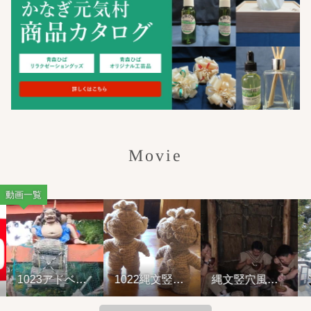
Movie
動画一覧
1023アドベン
1022縄文竪穴
縄文竪穴風住
Y
チャーライド&
風住居設営と
居設営と縄文
山の幸弁当
縄文料理の夕
料理の夕べ