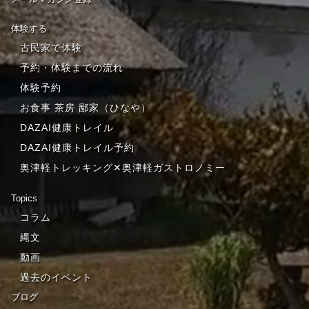
体験する
古民家で体験
予約・体験までの流れ
体験予約
お食事 茶房 鄙家（ひなや）
DAZAI健康トレイル
DAZAI健康トレイル予約
奥津軽トレッキング✕奥津軽ガストロノミー
Topics
コラム
縄文
動画
過去のイベント
ブログ