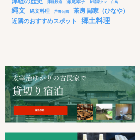
津軽の歴史
瀬尾幸子
津軽鉄道
炉端家クマ
白鳥
縄文
茶房 鄙家（ひなや）
縄文料理
芦野公園
郷土料理
近隣のおすすめスポット