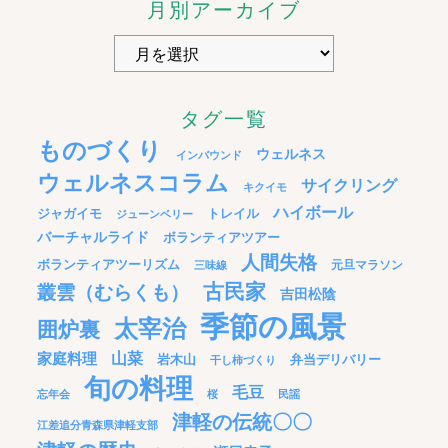
月別アーカイブ
タグ一覧
ものづくり
ウェルネス
インバウンド
ウェルネスコラム
サイクリング
キクイモ
ハイボール
ジャガイモ
トレイル
ジューンベリー
バーチャルライド
ボランティアツアー
人間失格
ボランティアツーリズム
元旦マラソン
三味線
古民家
叢雲（むらくも）
吉田松陰
季節の風景
太宰治
囲炉裏
家庭料理
山菜
岩木山
弁当デリバリー
干し柿づくり
旬の料理
毛豆
忘年会
桜
民謡
津軽の伝統〇〇
江差追分青森県津軽支部