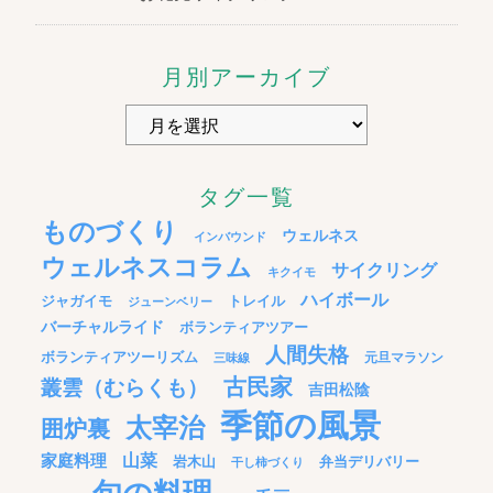
月別アーカイブ
タグ一覧
ものづくり
ウェルネス
インバウンド
ウェルネスコラム
サイクリング
キクイモ
ハイボール
ジャガイモ
トレイル
ジューンベリー
バーチャルライド
ボランティアツアー
人間失格
ボランティアツーリズム
元旦マラソン
三味線
古民家
叢雲（むらくも）
吉田松陰
季節の風景
太宰治
囲炉裏
家庭料理
山菜
岩木山
弁当デリバリー
干し柿づくり