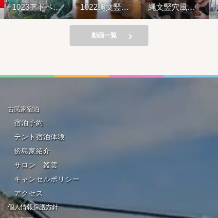
1023アドベン
1022縄文竪穴
縄文竪穴風住
Y
チャーライド&
風住居設営と
居設営と縄文
山の幸弁当
縄文料理の夕
料理の夕べ
べ②
221001
動画一覧
古民家宿泊
宿泊予約
テント宿泊体験
傍島家紹介
サロン 叢雲
キャンセルポリシー
アクセス
個人情報保護方針