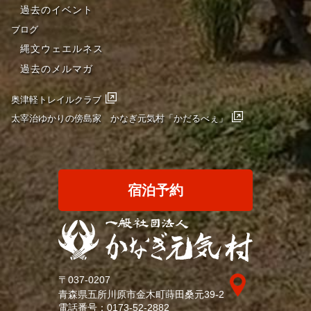
過去のイベント
ブログ
縄文ウェエルネス
過去のメルマガ
奥津軽トレイルクラブ
太宰治ゆかりの傍島家 かなぎ元気村「かだるべぇ」
宿泊予約
〒037-0207
青森県五所川原市金木町蒔田桑元39-2
電話番号：
0173-52-2882