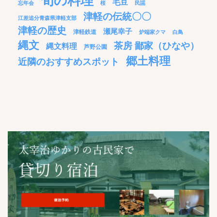
旬の料理
毛豆
忘年会
桜
民謡
津軽の伝統〇〇
江差追分青森県津軽支部
津軽の歴史
瀬尾幸子
津軽鉄道
炉端家クマ
白鳥
縄文
茶房 鄙家（ひなや）
縄文料理
芦野公園
郷土料理
近隣のおすすめスポット