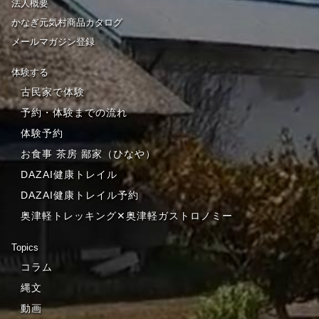
法人概要
かなぎ元気村商品カタログ
メールマガジン登録
体験する
古民家で体験
予約・体験までの流れ
体験予約
お食事 茶房 鄙家（ひなや）
DAZAI健康トレイル
DAZAI健康トレイル予約
奥津軽トレッキング✕奥津軽ガストロノミー
Topics
コラム
縄文
動画