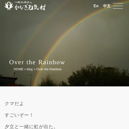
En
中文
Over the Rainbow
HOME
>
blog
>
Over the Rainbow
クマだよ
すごいぞー！
夕立と一緒に虹が出た。