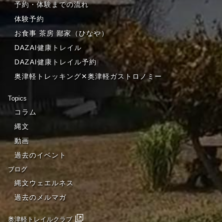
予約・体験までの流れ
体験予約
お食事 茶房 鄙家（ひなや）
DAZAI健康トレイル
DAZAI健康トレイル予約
奥津軽トレッキング✕奥津軽ガストロノミー
Topics
コラム
縄文
動画
過去のイベント
ブログ
縄文ウェエルネス
過去のメルマガ
奥津軽トレイルクラブ