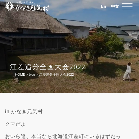
En
中文
江差追分全国大会2022
HOME
>
blog
>
江差追分全国大会2022
in かなぎ元気村
クマだよ
おいら達、本当なら北海道江差町にいるはずだっ