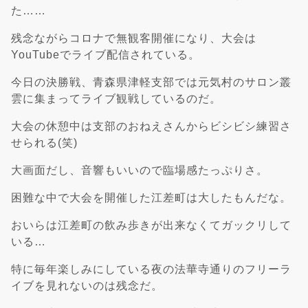
た……
残念ながらコロナで無観客開催になり、大会は
YouTubeでライブ配信されている。
今日の決勝戦、青森県津軽支部では元気村のサロン叢
雲に集まってライブ観戦しているのだ。
大会の休憩中は支部のおねえさんからビシビシ練習さ
せられる(笑)
大画面だし、音響もいいので臨場感たっぷりさ。
困難な中で大会を開催した江差町は大したもんだな。
おいらは江差町の飲み歩きが出来なくてガックリして
いる…
特に毎年楽しみにしている夜の法華寺通りのフリーラ
イブを見れないのは残念だ。