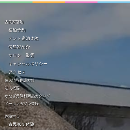
古民家宿泊
宿泊予約
テント宿泊体験
傍島家紹介
サロン 叢雲
キャンセルポリシー
アクセス
個人情報保護方針
法人概要
かなぎ元気村商品カタログ
メールマガジン登録
体験する
古民家で体験