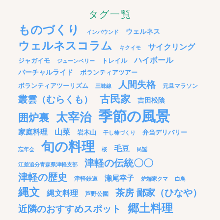
タグ一覧
ものづくり
ウェルネス
インバウンド
ウェルネスコラム
サイクリング
キクイモ
ハイボール
ジャガイモ
トレイル
ジューンベリー
バーチャルライド
ボランティアツアー
人間失格
ボランティアツーリズム
元旦マラソン
三味線
古民家
叢雲（むらくも）
吉田松陰
季節の風景
太宰治
囲炉裏
家庭料理
山菜
岩木山
弁当デリバリー
干し柿づくり
旬の料理
毛豆
忘年会
桜
民謡
津軽の伝統〇〇
江差追分青森県津軽支部
津軽の歴史
瀬尾幸子
津軽鉄道
炉端家クマ
白鳥
縄文
茶房 鄙家（ひなや）
縄文料理
芦野公園
郷土料理
近隣のおすすめスポット