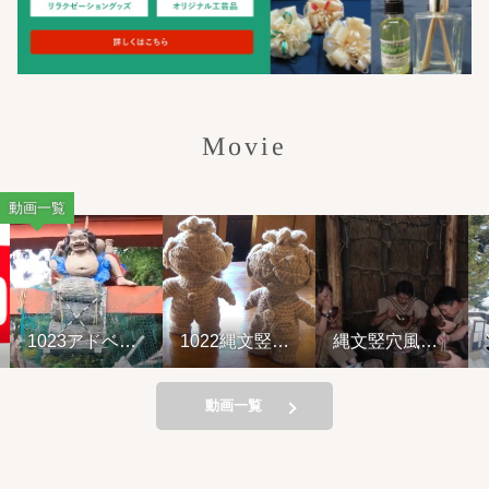
Movie
動画一覧
1023アドベン
1022縄文竪穴
縄文竪穴風住
Y
チャーライド&
風住居設営と
居設営と縄文
山の幸弁当
縄文料理の夕
料理の夕べ
べ②
221001
動画一覧