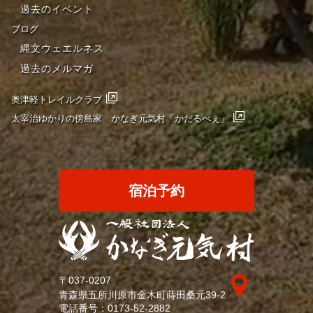
過去のイベント
ブログ
縄文ウェエルネス
過去のメルマガ
奥津軽トレイルクラブ
太宰治ゆかりの傍島家 かなぎ元気村「かだるべぇ」
宿泊予約
〒037-0207
青森県五所川原市金木町蒔田桑元39-2
電話番号：
0173-52-2882