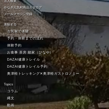
法人概要
かなぎ元気村商品カタログ
メールマガジン登録
体験する
古民家で体験
予約・体験までの流れ
体験予約
お食事 茶房 鄙家（ひなや）
DAZAI健康トレイル
DAZAI健康トレイル予約
奥津軽トレッキング✕奥津軽ガストロノミー
Topics
コラム
縄文
動画