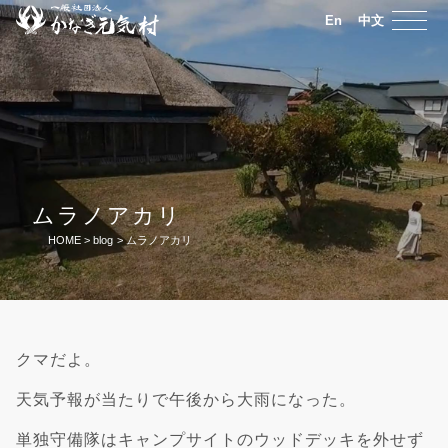
En
中文
ムラノアカリ
HOME
>
blog
>
ムラノアカリ
クマだよ。
天気予報が当たりで午後から大雨になった。
単独守備隊はキャンプサイトのウッドデッキを外せず