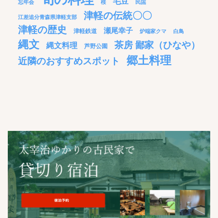
毛豆
忘年会
桜
民謡
津軽の伝統〇〇
江差追分青森県津軽支部
津軽の歴史
瀬尾幸子
津軽鉄道
炉端家クマ
白鳥
縄文
茶房 鄙家（ひなや）
縄文料理
芦野公園
郷土料理
近隣のおすすめスポット