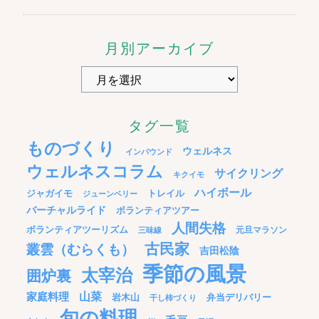
月別アーカイブ
タグ一覧
ものづくり
ウェルネス
インバウンド
ウェルネスコラム
サイクリング
キクイモ
ハイボール
ジャガイモ
トレイル
ジューンベリー
バーチャルライド
ボランティアツアー
人間失格
ボランティアツーリズム
元旦マラソン
三味線
古民家
叢雲（むらくも）
吉田松陰
季節の風景
太宰治
囲炉裏
家庭料理
山菜
岩木山
弁当デリバリー
干し柿づくり
旬の料理