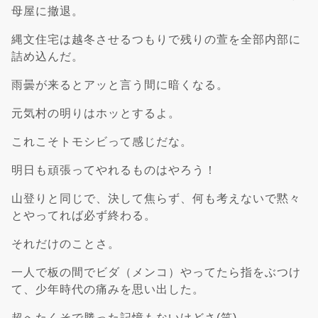
母屋に撤退。
縄文住宅は越冬させるつもりで残りの萱を全部内部に
詰め込んだ。
雨曇が来るとアッと言う間に暗くなる。
元気村の明りはホッとするよ。
これこそトモシビって感じだな。
明日も頑張ってやれるものはやろう！
山登りと同じで、決して焦らず、何も考えないで黙々
とやってれば必ず終わる。
それだけのことさ。
一人で板の間でビダ（メンコ）やってたら指をぶつけ
て、少年時代の痛みを思い出した。
超へたくそで勝った記憶もないけどさ(笑)