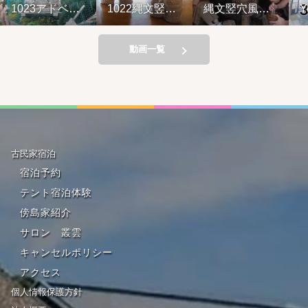
023アドベン
1022縄文竪穴
縄文竪穴風住
YouT
ャーライド&
風住居設営と
居設営と縄文
ブがア
の幸弁当
縄文料理の夕
料理の夕べ
れてい
べ②
221001
動画一覧
古民家宿泊
宿泊予約
テント宿泊体験
傍島家紹介
サロン 叢雲
キャンセルポリシー
アクセス
個人情報保護方針