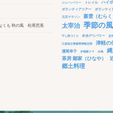
ハイ
トレイル
ジューンベリー
ボランティアツアー
ボランティ
叢雲（むらく
元旦マラソン
季節の風
太宰治
なくも 秋の風 松尾芭蕉
弁当デリバリー
干し柿づくり
忘
津軽の
江差追分青森県津軽支部
縄
瀬尾幸子
炉端家クマ
白鳥
茶房 鄙家（ひなや）
郷土料理