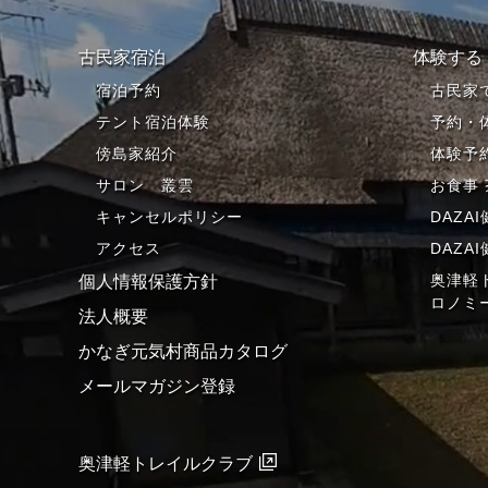
古民家宿泊
体験する
宿泊予約
古民家
テント宿泊体験
予約・
傍島家紹介
体験予
サロン 叢雲
お食事
キャンセルポリシー
DAZA
アクセス
DAZA
奥津軽
個人情報保護方針
ロノミ
法人概要
かなぎ元気村商品カタログ
メールマガジン登録
奥津軽トレイルクラブ