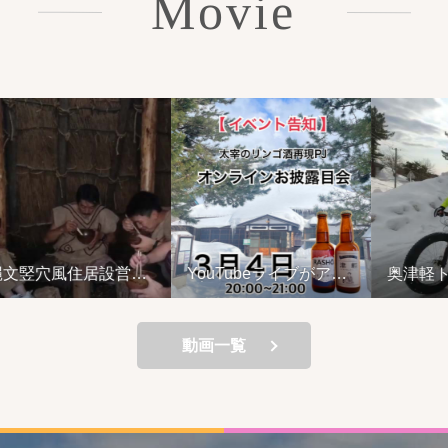
Movie
竪穴風住居設営と
YouTubeライブがアッ
奥津軽トレ
料理の夕べ
プされているよ
ンチャーラ
01
ニターツア
動画一覧