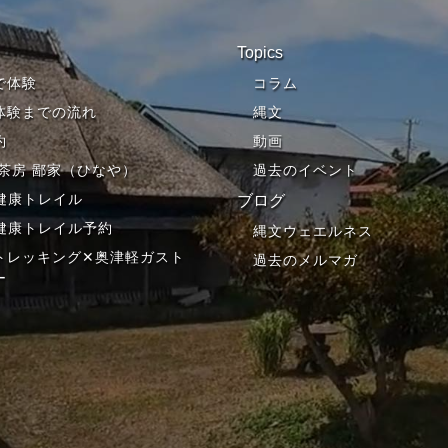
Topics
で体験
コラム
体験までの流れ
縄文
約
動画
 茶房 鄙家（ひなや）
過去のイベント
I健康トレイル
ブログ
I健康トレイル予約
縄文ウェエルネス
トレッキング✕奥津軽ガスト
過去のメルマガ
ー