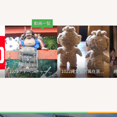
動画一覧
1023アドベンチャーラ
1022縄文竪穴風住居設
縄文
イド&山の幸弁当
営と縄文料理の夕べ②
縄文
2210