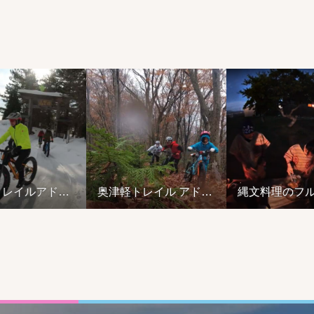
イルアドベ
奥津軽トレイル アドベ
縄文料理のフルコ
イド 冬のモ
ンチャーライド 秋の奥
ス 自然の恵みを
ー１泊２日
津軽トレイルコースを
だきます！（動画
MTBで巡る