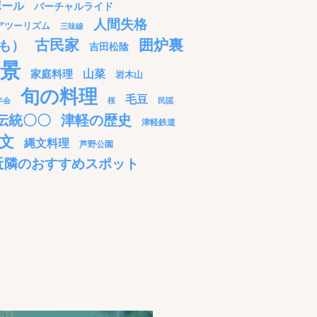
ボール
バーチャルライド
人間失格
アツーリズム
三味線
古民家
囲炉裏
も）
吉田松陰
景
家庭料理
山菜
岩木山
旬の料理
毛豆
年会
桜
民謡
伝統〇〇
津軽の歴史
津軽鉄道
文
縄文料理
芦野公園
近隣のおすすめスポット