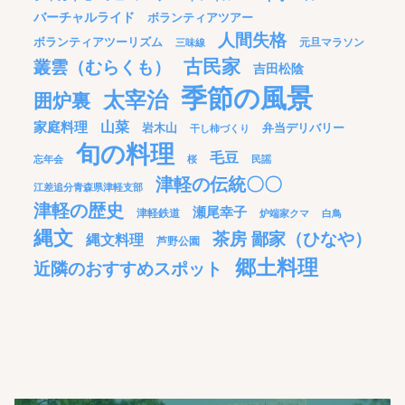
バーチャルライド
ボランティアツアー
人間失格
ボランティアツーリズム
元旦マラソン
三味線
古民家
叢雲（むらくも）
吉田松陰
季節の風景
太宰治
囲炉裏
家庭料理
山菜
岩木山
弁当デリバリー
干し柿づくり
旬の料理
毛豆
忘年会
桜
民謡
津軽の伝統〇〇
江差追分青森県津軽支部
津軽の歴史
瀬尾幸子
津軽鉄道
炉端家クマ
白鳥
縄文
茶房 鄙家（ひなや）
縄文料理
芦野公園
郷土料理
近隣のおすすめスポット