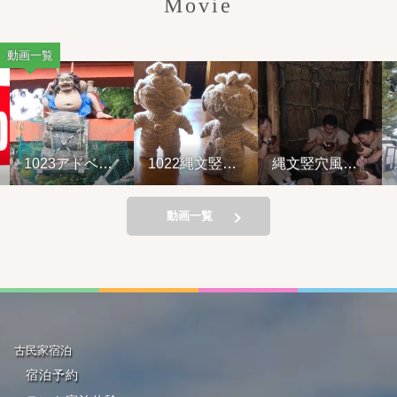
Movie
動画一覧
1023アドベン
1022縄文竪穴
縄文竪穴風住
Y
チャーライド&
風住居設営と
居設営と縄文
山の幸弁当
縄文料理の夕
料理の夕べ
べ②
221001
動画一覧
古民家宿泊
宿泊予約