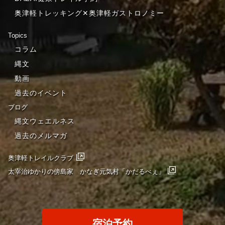
奥津軽トレッキング✕奥津軽ガストロノミー
Topics
コラム
縄文
動画
過去のイベント
ブログ
縄文ウェエルネス
過去のメルマガ
奥津軽トレイルクラブ
太宰治ゆかりの傍島家 かなぎ元気村「かだるべぇ」
宿泊予約