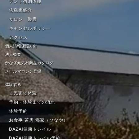
テント宿泊体験
傍島家紹介
サロン 叢雲
キャンセルポリシー
アクセス
個人情報保護方針
法人概要
かなぎ元気村商品カタログ
メールマガジン登録
体験する
古民家で体験
予約・体験までの流れ
体験予約
お食事 茶房 鄙家（ひなや）
DAZAI健康トレイル
DAZAI健康トレイル予約