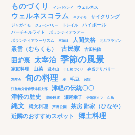
ものづくり
ウェルネス
インバウンド
ウェルネスコラム
サイクリング
キクイモ
ハイボール
ジャガイモ
トレイル
ジューンベリー
バーチャルライド
ボランティアツアー
人間失格
ボランティアツーリズム
元旦マラソン
三味線
古民家
叢雲（むらくも）
吉田松陰
季節の風景
太宰治
囲炉裏
家庭料理
山菜
岩木山
弁当デリバリー
干し柿づくり
旬の料理
毛豆
忘年会
桜
民謡
津軽の伝統〇〇
江差追分青森県津軽支部
津軽の歴史
瀬尾幸子
津軽鉄道
炉端家クマ
白鳥
縄文
茶房 鄙家（ひなや）
縄文料理
芦野公園
郷土料理
近隣のおすすめスポット