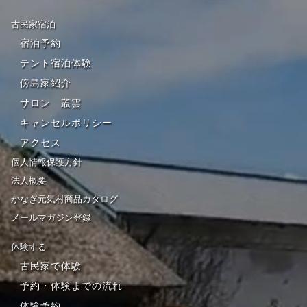
古民家宿泊
宿泊予約
テント宿泊体験
傍島家紹介
サロン 叢雲
キャンセルポリシー
アクセス
個人情報保護方針
法人概要
かなぎ元気村商品カタログ
メールマガジン登録
体験する
古民家で体験
予約・体験までの流れ
体験予約