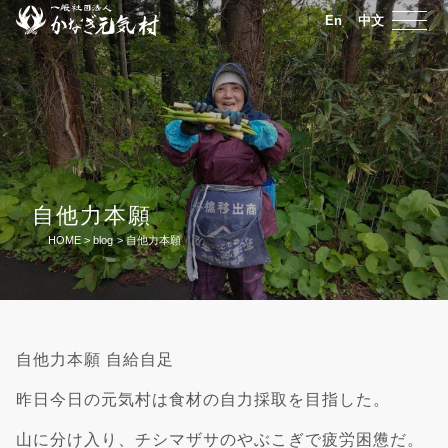
En
中文
自他力本願
HOME
>
blog
>
自他力本願
自他力本願 自給自足
昨日今日の元気村は食材の自力採取を目指した。
山に分け入り、チシマザサのやぶこぎで疲労困憊だ。