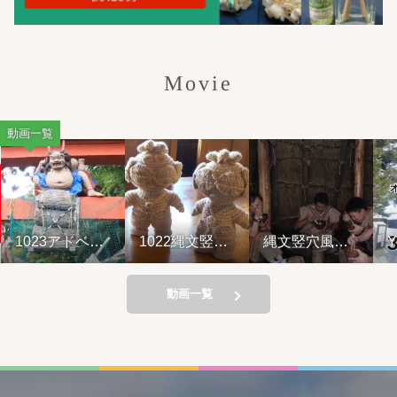
Movie
動画一覧
3アドベン
1022縄文竪穴
縄文竪穴風住
YouTub
ーライド&
風住居設営と
居設営と縄文
ブがアッ
幸弁当
縄文料理の夕
料理の夕べ
れている
べ②
221001
動画一覧