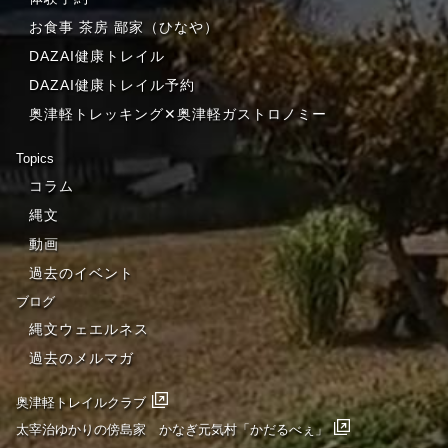
お食事 茶房 鄙家（ひなや）
DAZAI健康トレイル
DAZAI健康トレイル予約
奥津軽トレッキング✕奥津軽ガストロノミー
Topics
コラム
縄文
動画
過去のイベント
ブログ
縄文ウェエルネス
過去のメルマガ
奥津軽トレイルクラブ
太宰治ゆかりの傍島家 かなぎ元気村「かだるべぇ」