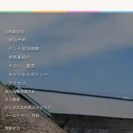
古民家宿泊
宿泊予約
テント宿泊体験
傍島家紹介
サロン 叢雲
キャンセルポリシー
アクセス
個人情報保護方針
法人概要
かなぎ元気村商品カタログ
メールマガジン登録
体験する