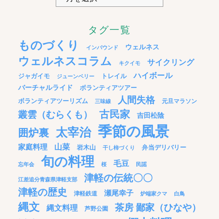
タグ一覧
ものづくり
ウェルネス
インバウンド
ウェルネスコラム
サイクリング
キクイモ
ハイボール
ジャガイモ
トレイル
ジューンベリー
バーチャルライド
ボランティアツアー
人間失格
ボランティアツーリズム
元旦マラソン
三味線
古民家
叢雲（むらくも）
吉田松陰
季節の風景
太宰治
囲炉裏
家庭料理
山菜
岩木山
弁当デリバリー
干し柿づくり
旬の料理
毛豆
忘年会
桜
民謡
津軽の伝統〇〇
江差追分青森県津軽支部
津軽の歴史
瀬尾幸子
津軽鉄道
炉端家クマ
白鳥
縄文
茶房 鄙家（ひなや）
縄文料理
芦野公園