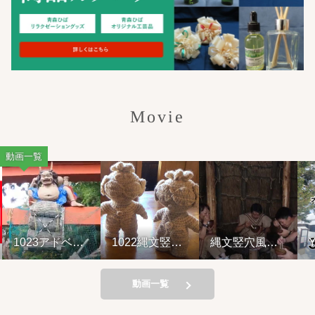
Movie
動画一覧
1023アドベン
1022縄文竪穴
縄文竪穴風住
Y
チャーライド&
風住居設営と
居設営と縄文
山の幸弁当
縄文料理の夕
料理の夕べ
べ②
221001
動画一覧