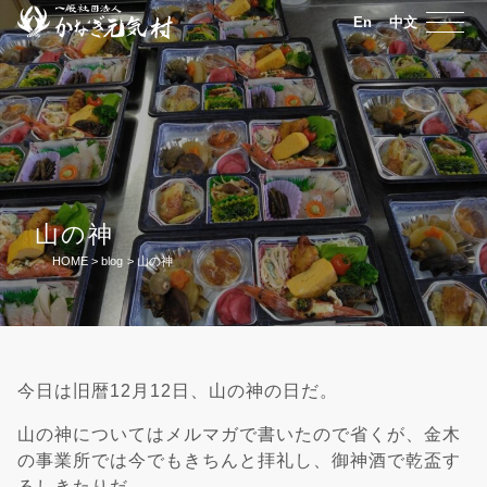
En
中文
山の神
HOME
>
blog
>
山の神
今日は旧暦12月12日、山の神の日だ。
山の神についてはメルマガで書いたので省くが、金木
の事業所では今でもきちんと拝礼し、御神酒で乾盃す
るしきたりだ。