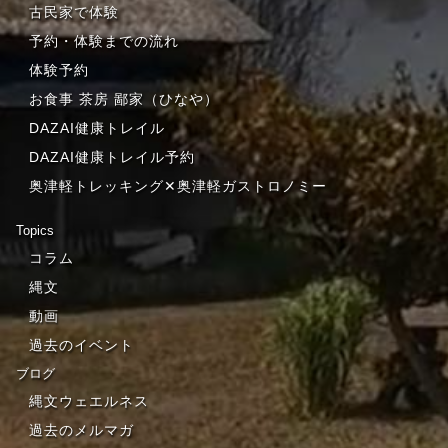
古民家で体験
予約・体験までの流れ
体験予約
お食事 茶房 鄙家（ひなや）
DAZAI健康トレイル
DAZAI健康トレイル予約
奥津軽トレッキング✕奥津軽ガストロノミー
Topics
コラム
縄文
動画
過去のイベント
ブログ
縄文ウェエルネス
過去のメルマガ