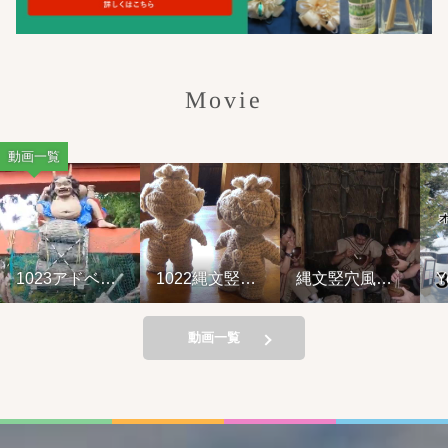
Movie
動画一覧
1023アドベン
1022縄文竪穴
縄文竪穴風住
You
チャーライド&
風住居設営と
居設営と縄文
ブが
山の幸弁当
縄文料理の夕
料理の夕べ
れて
べ②
221001
動画一覧