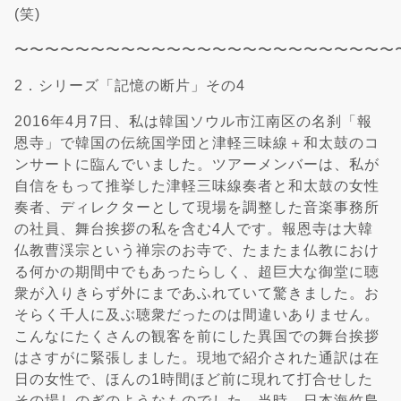
(笑)
〜〜〜〜〜〜〜〜〜〜〜〜〜〜〜〜〜〜〜〜〜〜〜〜〜
2．シリーズ「記憶の断片」その4
2016年4月7日、私は韓国ソウル市江南区の名刹「報
恩寺」で韓国の伝統国学団と津軽三味線＋和太鼓のコ
ンサートに臨んでいました。ツアーメンバーは、私が
自信をもって推挙した津軽三味線奏者と和太鼓の女性
奏者、ディレクターとして現場を調整した音楽事務所
の社員、舞台挨拶の私を含む4人です。報恩寺は大韓
仏教曹渓宗という禅宗のお寺で、たまたま仏教におけ
る何かの期間中でもあったらしく、超巨大な御堂に聴
衆が入りきらず外にまであふれていて驚きました。お
そらく千人に及ぶ聴衆だったのは間違いありません。
こんなにたくさんの観客を前にした異国での舞台挨拶
はさすがに緊張しました。現地で紹介された通訳は在
日の女性で、ほんの1時間ほど前に現れて打合せした
その場しのぎのようなものでした。当時、日本海竹島