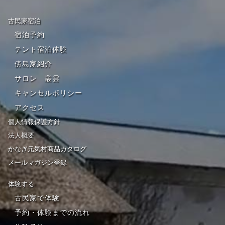
古民家宿泊
宿泊予約
テント宿泊体験
傍島家紹介
サロン 叢雲
キャンセルポリシー
アクセス
個人情報保護方針
法人概要
かなぎ元気村商品カタログ
メールマガジン登録
体験する
古民家で体験
予約・体験までの流れ