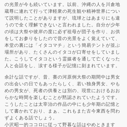
の光景が今も続いています。以前、沖縄の人を川倉地
蔵尊に連れて行って津軽衆の死生観や精神世界につい
て説明したことがありますが、琉球とはあまりにも違
うので全く理解できないと言われました。自分が少年
の頃は大祭や彼岸の度に必ず祖母が団子を作り、お供
をしてお参りをしたので昔の光景をよく覚えていて、
本堂の裏には「イタコマチ」という簡易テントが並ぶ
場所があり、たくさんのイタコが口寄せをしていまし
た。こうしてイタコという霊媒者を通して亡くなった
人と会話をし、涙する様子が記憶に刻まれています。
余計な話ですが、昔、賽の河原例大祭の期間中は男女
の出会いの日でもあったらしく、若い独身男女、やも
めの男女が、死者の供養とは別の、現世におけるおお
らかな時間を楽しむことが黙認されていたようです。
こうしたことは太宰治の作品の中にも少年期の記憶と
して書かれており、まぁ、これもまた古今東西を問わ
ずよくある話でしょう。
小沢昭一的ココロに従って野暮な話はやめときます