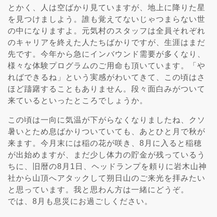
とかく、人は空ばかり見ていますが、地上に降りた星
を見つけましよう。誰も覚えてないじゃつまらない世
の中になりますよ。元気村のスタッフは全員それぞれ
のキャリアを終えた人たちばかりですが、生涯はまだ
先です。今年から急にインバウンド需要が多くなり、
様々な体験プログラムのご用命も頂いています。「や
ればできるね」という実感がわいてきて、この頃はさ
ほど躊躇することもありません。段々面白みがついて
来ているといったところでしょうか。
この頃は一向に気温が下がらなくなりましたね、クソ
暑いとため息ばかりついていても、あとひと月で秋が
来ます。今月末には稲の花が咲き、8月に入ると稲穂
が出始めますが、まだ少し体力の貯金が残っているう
ちに、旧暦の8月1日、ヘッドランプを頼りに岩木山神
社から山頂へアタックして朔日山のご来光を拝みたい
と思っています。我と思わん方は一緒にどうぞ。
では、8月も息災にお過ごしください。