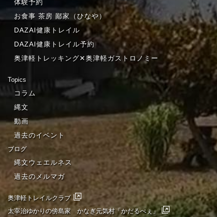
体験予約
お食事 茶房 鄙家（ひなや）
DAZAI健康トレイル
DAZAI健康トレイル予約
奥津軽トレッキング✕奥津軽ガストロノミー
Topics
コラム
縄文
動画
過去のイベント
ブログ
縄文ウェエルネス
過去のメルマガ
奥津軽トレイルクラブ
太宰治ゆかりの傍島家 かなぎ元気村「かだるべぇ」