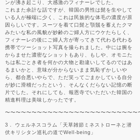
ンが沸き起こり、大感激のフィナーレでした。
これまた余計な話ですが、韓国の男性は髭を生やして
いる人が極端に少く、これは民族的な体毛の濃度が原
因らしいです。スーツを着て口髭と顎鬚を蓄えたクマ
みたいな私の風貌が妙齢のご婦人方にウケたらしく、
フィナーレの後にご婦人方が寄ってきて代わる代わる
携帯でツーショット写真を撮られました。中には腕を
からませた濃密なショットもあり、もしや、オモニた
ちは私ごとき者を何かの大物と勘違いしてるのではあ
るまいかと、意味が分からないまま気恥ずかしいや
ら、都合悪いやらで、ただ笑ってごまかしている自分
が妙に滑稽だったという、そんなくだらない記憶の断
片でした。それにしても、報恩寺でいただいた韓国の
精進料理は美味しかったです。
〜〜〜〜〜〜〜〜〜〜〜〜〜〜〜〜〜〜〜〜〜〜〜〜〜
3． ウェルネスコラム「天草雑節ミネストローネと潜
伏キリシタン巡礼の道でWell-being」