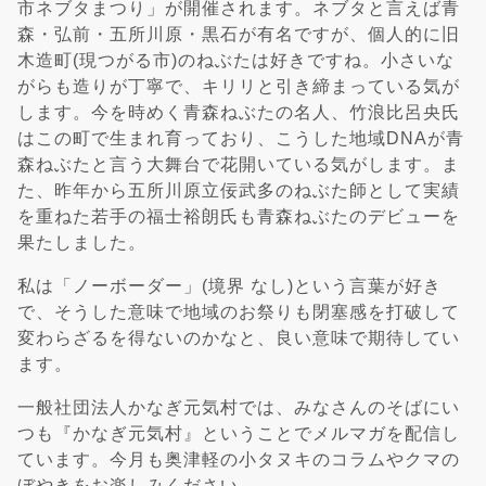
市ネブタまつり」が開催されます。ネブタと言えば青
森・弘前・五所川原・黒石が有名ですが、個人的に旧
木造町(現つがる市)のねぶたは好きですね。小さいな
がらも造りが丁寧で、キリリと引き締まっている気が
します。今を時めく青森ねぶたの名人、竹浪比呂央氏
はこの町で生まれ育っており、こうした地域DNAが青
森ねぶたと言う大舞台で花開いている気がします。ま
た、昨年から五所川原立佞武多のねぶた師として実績
を重ねた若手の福士裕朗氏も青森ねぶたのデビューを
果たしました。
私は「ノーボーダー」(境界 なし)という言葉が好き
で、そうした意味で地域のお祭りも閉塞感を打破して
変わらざるを得ないのかなと、良い意味で期待してい
ます。
一般社団法人かなぎ元気村では、みなさんのそばにい
つも『かなぎ元気村』ということでメルマガを配信し
ています。今月も奥津軽の小タヌキのコラムやクマの
ぼやきをお楽しみください。