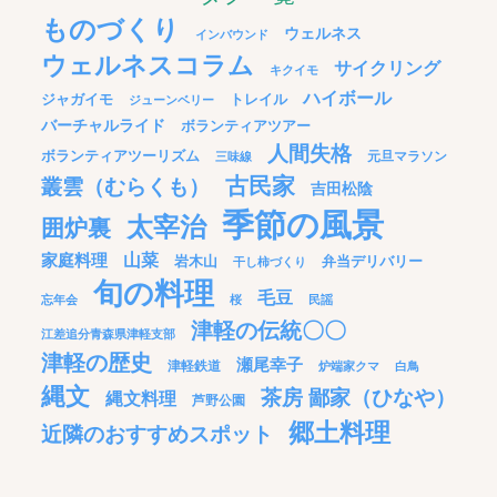
ものづくり
ウェルネス
インバウンド
ウェルネスコラム
サイクリング
キクイモ
ハイボール
ジャガイモ
トレイル
ジューンベリー
バーチャルライド
ボランティアツアー
人間失格
ボランティアツーリズム
元旦マラソン
三味線
古民家
叢雲（むらくも）
吉田松陰
季節の風景
太宰治
囲炉裏
家庭料理
山菜
岩木山
弁当デリバリー
干し柿づくり
旬の料理
毛豆
忘年会
桜
民謡
津軽の伝統〇〇
江差追分青森県津軽支部
津軽の歴史
瀬尾幸子
津軽鉄道
炉端家クマ
白鳥
縄文
茶房 鄙家（ひなや）
縄文料理
芦野公園
郷土料理
近隣のおすすめスポット