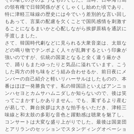
の領有権で日韓関係がぎくしゃくし始めた頃であり、
特に津軽三味線の歴史には今でいう差別的な言い回し
もあって、言葉の配慮を欠くことで国民感情を刺激す
ることになるまいかと心配しながら挨拶原稿を通訳に
手渡しました。
さて、韓国時代劇などに見られる大衆音楽は、太鼓な
どの鳴り物でテンポよく人々が乱舞するという印象が
強いのですが、伝統の国楽となると全く違う厳かさ
で、踊りもまたゆったりと気品に溢れています。こう
した両方の持ち味をどう組み合わせるか、前日夜にメ
ンバーの自己紹介と軽いリハーサルはしたものの、本
番はほぼ一発勝負です。私の韓国語といえばアンニョ
ンハセヨとカムサハムニダしか知らないので、後は笑
ってごまかすしかありません。でも、案ずるより産む
が易しで、舞台挨拶は大きな拍手をいただき、津軽三
味線と和太鼓の多彩な音色と躍動感は聴衆を魅了し、
コンサートは大変な盛り上がりでした。最後は国楽団
とアリランのセッションでスタンディングオベーショ