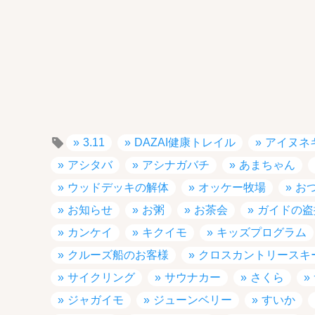
3.11
DAZAI健康トレイル
アイヌネ
アシタバ
アシナガバチ
あまちゃん
ウッドデッキの解体
オッケー牧場
お
お知らせ
お粥
お茶会
ガイドの盗
カンケイ
キクイモ
キッズプログラム
クルーズ船のお客様
クロスカントリースキ
サイクリング
サウナカー
さくら
ジャガイモ
ジューンベリー
すいか