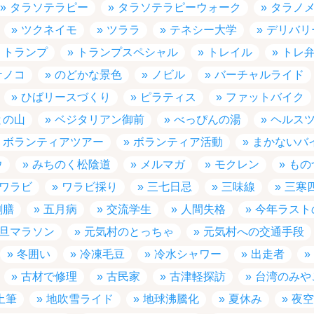
タラソテラピー
タラソテラピーウォーク
タラノ
ツクネイモ
ツララ
テネシー大学
デリバリ
トランプ
トランプスペシャル
トレイル
トレ
ケノコ
のどかな景色
ノビル
バーチャルライド
ひばリースづくり
ピラティス
ファットバイク
との山
ベジタリアン御前
べっぴんの湯
ヘルス
ボランティアツアー
ボランティア活動
まかないバ
ウ
みちのく松陰道
メルマガ
モクレン
もの
ワラビ
ワラビ採り
三七日忌
三味線
三寒
割膳
五月病
交流学生
人間失格
今年ラスト
旦マラソン
元気村のとっちゃ
元気村への交通手段
冬囲い
冷凍毛豆
冷水シャワー
出走者
古材で修理
古民家
古津軽探訪
台湾のみや
土筆
地吹雪ライド
地球沸騰化
夏休み
夜空