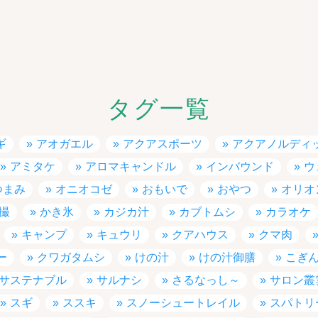
タグ一覧
ギ
アオガエル
アクアスポーツ
アクアノルディ
アミタケ
アロマキャンドル
インバウンド
ウ
つまみ
オニオコゼ
おもいで
おやつ
オリオ
撮
かき氷
カジカ汁
カブトムシ
カラオケ
キャンプ
キュウリ
クアハウス
クマ肉
ー
クワガタムシ
けの汁
けの汁御膳
こぎ
サステナブル
サルナシ
さるなっし～
サロン叢
スギ
ススキ
スノーシュートレイル
スパトリ