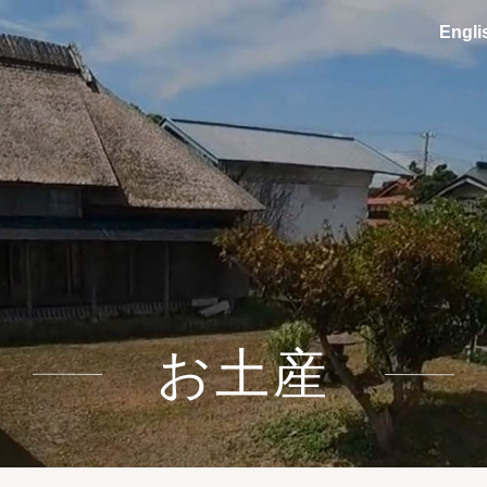
En
gli
お土産