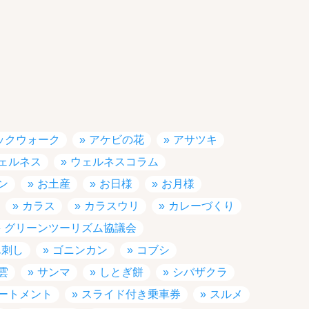
ックウォーク
アケビの花
アサツキ
ェルネス
ウェルネスコラム
ン
お土産
お日様
お月様
カラス
カラスウリ
カレーづくり
グリーンツーリズム協議会
ん刺し
ゴニンカン
コブシ
雲
サンマ
しとぎ餅
シバザクラ
ートメント
スライド付き乗車券
スルメ