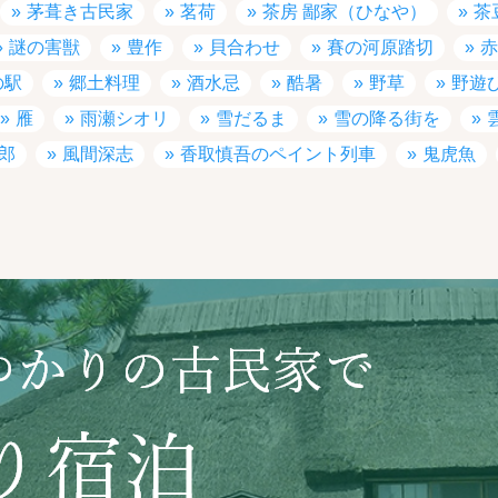
茅葺き古民家
茗荷
茶房 鄙家（ひなや）
茶
謎の害獣
豊作
貝合わせ
賽の河原踏切
赤
の駅
郷土料理
酒水忌
酷暑
野草
野遊
雁
雨瀬シオリ
雪だるま
雪の降る街を
郎
風間深志
香取慎吾のペイント列車
鬼虎魚