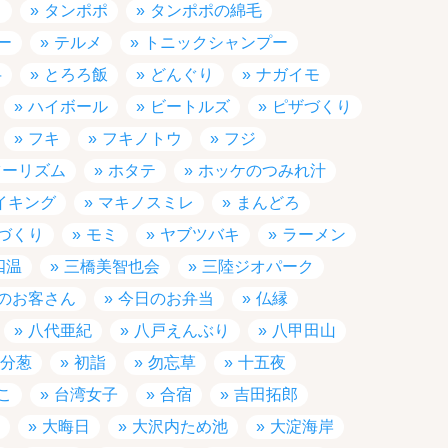
メ
タンポポ
タンポポの綿毛
ー
テルメ
トニックシャンプー
弁
とろろ飯
どんぐり
ナガイモ
ハイボール
ビートルズ
ピザづくり
フキ
フキノトウ
フジ
ツーリズム
ホタテ
ホッケのつみれ汁
イキング
マキノスミレ
まんどろ
づくり
モミ
ヤブツバキ
ラーメン
四温
三橋美智也会
三陸ジオパーク
のお客さん
今日のお弁当
仏縁
八代亜紀
八戸えんぶり
八甲田山
分葱
初詣
勿忘草
十五夜
こ
台湾女子
合宿
吉田拓郎
大晦日
大沢内ため池
大淀海岸