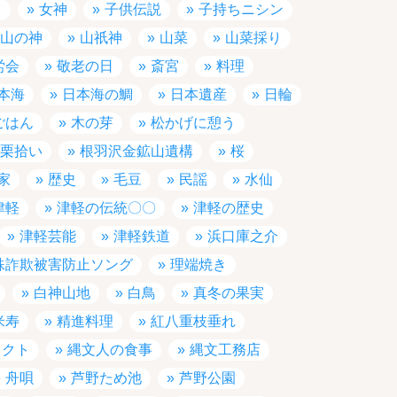
ゃ
女神
子供伝説
子持ちニシン
山の神
山祇神
山菜
山菜採り
労会
敬老の日
斎宮
料理
本海
日本海の鯛
日本遺産
日輪
ごはん
木の芽
松かげに憩う
栗拾い
根羽沢金鉱山遺構
桜
家
歴史
毛豆
民謡
水仙
津軽
津軽の伝統〇〇
津軽の歴史
津軽芸能
津軽鉄道
浜口庫之介
殊詐欺被害防止ソング
理端焼き
白神山地
白鳥
真冬の果実
米寿
精進料理
紅八重枝垂れ
ェクト
縄文人の食事
縄文工務店
舟唄
芦野ため池
芦野公園