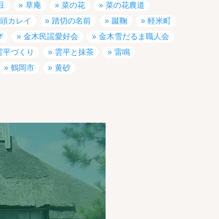
豆
草庵
菜の花
菜の花農道
頭カレイ
踏切の名前
蹴鞠
軽米町
び
金木民謡愛好会
金木雪だるま職人会
雲平づくり
雲平と抹茶
雷鳴
鶴岡市
黄砂