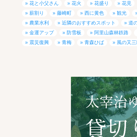
花と小父さん
花火
花盛り
花見
薪割り
藤崎町
西に黄色
観光
農業水利
近隣のおすすめスポット
道
金運アップ
防雪板
阿里山森林鉄路
震災復興
青梅
青森ひば
風の又三