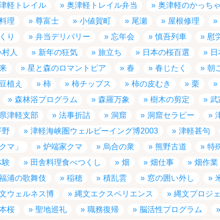
津軽トレイル
奥津軽トレイル弁当
奥津軽のかっち
料理
尊富士
小値賀町
尾瀬
屋根修理
くり
弁当デリバリー
忘年会
慎吾列車
慰
い村人
新年の狂気
旅立ち
日本の桜百選
日
来
星と森のロマントピア
春
春じたく
朝
豆植え
柿
柿チップス
柿の皮むき
栗
森林浴プログラム
森羅万象
樹木の剪定
武
県津軽支部
法事折詰
洞窟
洞窟セラピー
平野
津軽海峡圏ウェルビーイング博2003
津軽甚句
クマ」
炉端家クマ
烏合の衆
熊野古道
特
体験
田舎料理食べつくし
畑
畑仕事
畑作業
福浦の歌舞伎
稲穂
積乱雲
窓の囲い外し
文ウェルネス博
縄文エクスペリエンス
縄文プロジ
本桜
聖地巡礼
職務復帰
脳活性プログラム