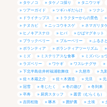
タケノコ
タケノコ採り
タニウツギ
ツアーガイド
ツギハギだらけ
ツクシ
ドライチップス
トラクターからの景色
ナヌカビ
ニッコウキスゲ
ネマガリタ
ヒノキアスナロ
ヒバ
ひばマグネット
ブラックベリー
ブルーベリー
ふるさ
ボランティア
ボランティアツーリズム
ミズ
ミステリアスな食事
ミズバショ
ラズベリー
ワケギ
ワスレナグサ
下北半島佐井村福浦歌舞伎
久慈市
九
佐々木蔵之介
佐々木酒造
元旦
元
冠雪
冬じたく
冬の遊び
冬到来
卒寿
厨房スタッフ
叢雲（むらくも）
吉田松陰
啄木
囲炉裏
土埃