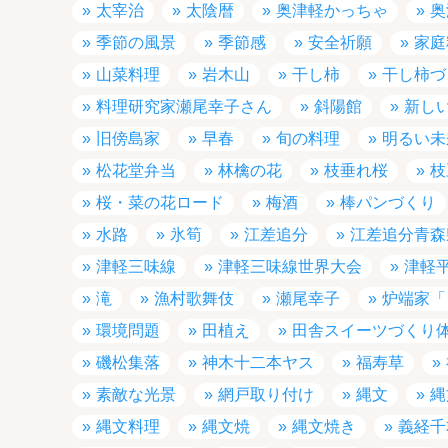
太宰治
太陰暦
奥津軽かっちゃ
奥
季節の風景
季節感
安全祈願
家庭
山菜料理
岩木山
干し柿
干し柿づ
料理研究家瀬尾幸子さん
斜陽館
新し
旧傍島家
早春
旬の料理
明るい未
松花堂弁当
林檎の花
枝垂れ桜
枝
桜・菜の花ロード
梅酒
棒パンづくり
水路
氷筍
江差追分
江差追分青森
津軽三味線
津軽三味線世界大会
津軽
滝
漁村歌舞伎
瀬尾幸子
炉端家「
環境問題
田植え
田舎スイーツづくり
磯松集落
神木十二本ヤス
福寿草
素敵な光景
網戸取り付け
縄文
縄
縄文料理
縄文焼
縄文焼き
義経千