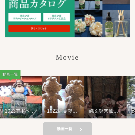
Movie
動画一覧
1023アドベン
1022縄文竪穴
縄文竪穴風住
Y
チャーライド&
風住居設営と
居設営と縄文
山の幸弁当
縄文料理の夕
料理の夕べ
べ②
221001
動画一覧