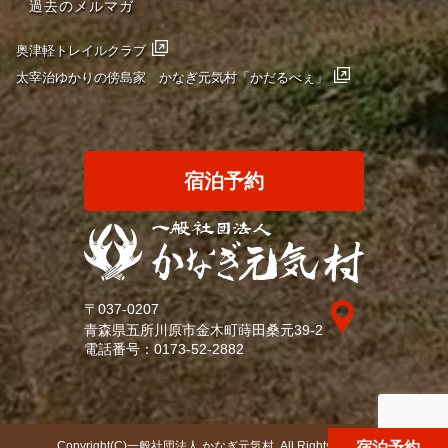
過去のメルマガ
奥津軽トレイルクラブ
太宰治ゆかりの傍島家 かなぎ元気村「かだるべぇ」
宿泊予約
〒037-0207
青森県五所川原市金木町蒔田桑元39-2
電話番号：
0173-52-2882
Copyright(C)一般社団法人 かなぎ元気村. All Rights Reserved.
宿泊予約