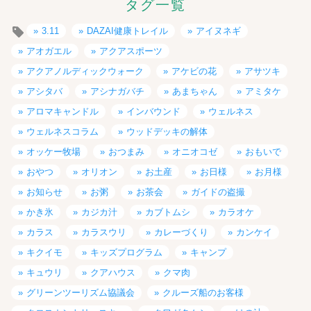
タグ一覧
3.11
DAZAI健康トレイル
アイヌネギ
アオガエル
アクアスポーツ
アクアノルディックウォーク
アケビの花
アサツキ
アシタバ
アシナガバチ
あまちゃん
アミタケ
アロマキャンドル
インバウンド
ウェルネス
ウェルネスコラム
ウッドデッキの解体
オッケー牧場
おつまみ
オニオコゼ
おもいで
おやつ
オリオン
お土産
お日様
お月様
お知らせ
お粥
お茶会
ガイドの盗撮
かき氷
カジカ汁
カブトムシ
カラオケ
カラス
カラスウリ
カレーづくり
カンケイ
キクイモ
キッズプログラム
キャンプ
キュウリ
クアハウス
クマ肉
グリーンツーリズム協議会
クルーズ船のお客様