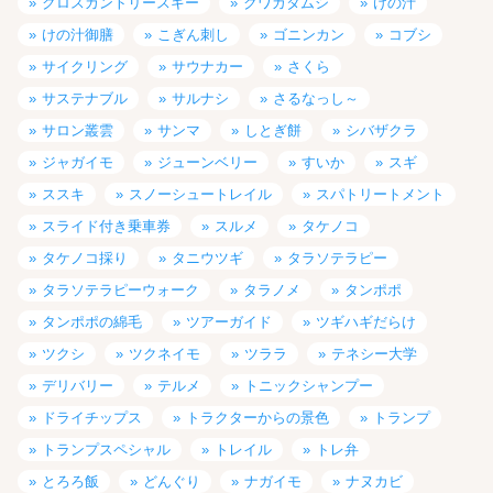
クロスカントリースキー
クワガタムシ
けの汁
けの汁御膳
こぎん刺し
ゴニンカン
コブシ
サイクリング
サウナカー
さくら
サステナブル
サルナシ
さるなっし～
サロン叢雲
サンマ
しとぎ餅
シバザクラ
ジャガイモ
ジューンベリー
すいか
スギ
ススキ
スノーシュートレイル
スパトリートメント
スライド付き乗車券
スルメ
タケノコ
タケノコ採り
タニウツギ
タラソテラピー
タラソテラピーウォーク
タラノメ
タンポポ
タンポポの綿毛
ツアーガイド
ツギハギだらけ
ツクシ
ツクネイモ
ツララ
テネシー大学
デリバリー
テルメ
トニックシャンプー
ドライチップス
トラクターからの景色
トランプ
トランプスペシャル
トレイル
トレ弁
とろろ飯
どんぐり
ナガイモ
ナヌカビ