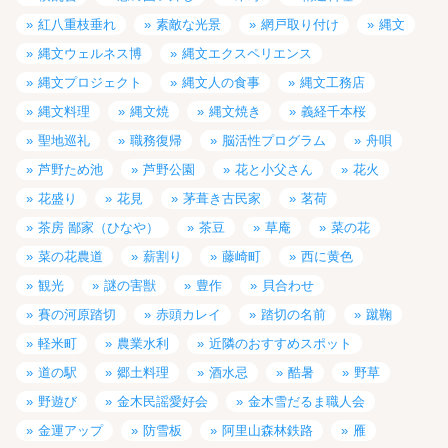
紅八重枝垂れ
素敵な光景
網戸取り付け
縄文
縄文ウェルネス博
縄文エクスペリエンス
縄文プロジェクト
縄文人の食事
縄文工務店
縄文料理
縄文焼
縄文焼き
義経千本桜
聖地巡礼
職務復帰
脳活性プログラム
舟唄
芦野ため池
芦野公園
花と小父さん
花火
花盛り
花見
茅葺き古民家
茗荷
茶房 鄙家（ひなや）
茶豆
草庵
菜の花
菜の花農道
薪割り
藤崎町
西に黄色
観光
謎の害獣
豊作
貝合わせ
賽の河原踏切
赤頭カレイ
踏切の名前
蹴鞠
軽米町
農業水利
近隣のおすすめスポット
道の駅
郷土料理
酒水忌
酷暑
野草
野遊び
金木民謡愛好会
金木雪だるま職人会
金運アップ
防雪板
阿里山森林鉄路
雁