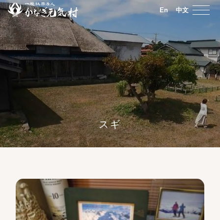
En
中文
スギ