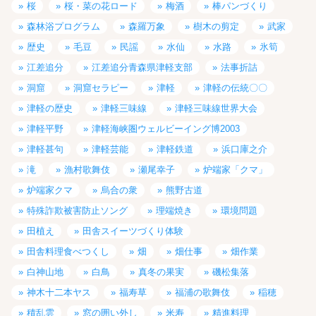
桜
桜・菜の花ロード
梅酒
棒パンづくり
森林浴プログラム
森羅万象
樹木の剪定
武家
歴史
毛豆
民謡
水仙
水路
氷筍
江差追分
江差追分青森県津軽支部
法事折詰
洞窟
洞窟セラピー
津軽
津軽の伝統〇〇
津軽の歴史
津軽三味線
津軽三味線世界大会
津軽平野
津軽海峡圏ウェルビーイング博2003
津軽甚句
津軽芸能
津軽鉄道
浜口庫之介
滝
漁村歌舞伎
瀬尾幸子
炉端家「クマ」
炉端家クマ
烏合の衆
熊野古道
特殊詐欺被害防止ソング
理端焼き
環境問題
田植え
田舎スイーツづくり体験
田舎料理食べつくし
畑
畑仕事
畑作業
白神山地
白鳥
真冬の果実
磯松集落
神木十二本ヤス
福寿草
福浦の歌舞伎
稲穂
積乱雲
窓の囲い外し
米寿
精進料理