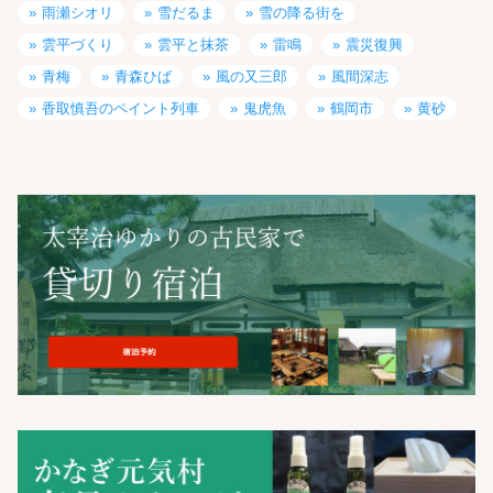
雨瀬シオリ
雪だるま
雪の降る街を
雲平づくり
雲平と抹茶
雷鳴
震災復興
青梅
青森ひば
風の又三郎
風間深志
香取慎吾のペイント列車
鬼虎魚
鶴岡市
黄砂