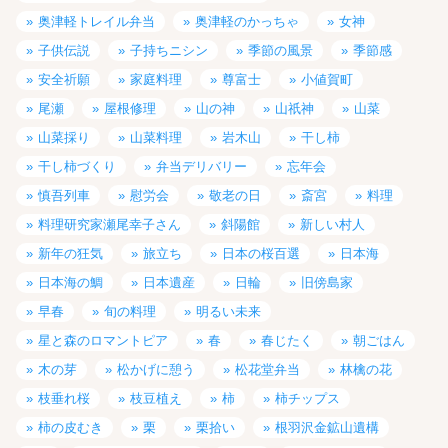
奥津軽トレイル弁当
奥津軽のかっちゃ
女神
子供伝説
子持ちニシン
季節の風景
季節感
安全祈願
家庭料理
尊富士
小値賀町
尾瀬
屋根修理
山の神
山祇神
山菜
山菜採り
山菜料理
岩木山
干し柿
干し柿づくり
弁当デリバリー
忘年会
慎吾列車
慰労会
敬老の日
斎宮
料理
料理研究家瀬尾幸子さん
斜陽館
新しい村人
新年の狂気
旅立ち
日本の桜百選
日本海
日本海の鯛
日本遺産
日輪
旧傍島家
早春
旬の料理
明るい未来
星と森のロマントピア
春
春じたく
朝ごはん
木の芽
松かげに憩う
松花堂弁当
林檎の花
枝垂れ桜
枝豆植え
柿
柿チップス
柿の皮むき
栗
栗拾い
根羽沢金鉱山遺構