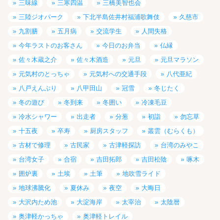
三味線
三寒四温
三橋美智也会
三陸ジオパーク
下北半島佐井村福浦歌舞伎
久慈市
九割膳
五月病
交流学生
人間失格
今年ラストのお客さん
今日のお弁当
仏縁
佐々木蔵之介
佐々木酒造
元旦
元旦マラソン
元気村のとっちゃ
元気村への交通手段
八代亜紀
八戸えんぶり
八甲田山
冠雪
冬じたく
冬の遊び
冬到来
冬囲い
冷凍毛豆
冷水シャワー
出走者
分葱
初詣
勿忘草
十五夜
卒寿
厨房スタッフ
叢雲（むらくも）
古材で修理
古民家
古津軽探訪
台湾のみやこ
台湾女子
合宿
吉田拓郎
吉田松陰
啄木
囲炉裏
土埃
土筆
地吹雪ライド
地球沸騰化
夏休み
夜空
大晦日
大沢内ため池
大淀海岸
太宰治
太陰暦
奥津軽かっちゃ
奥津軽トレイル