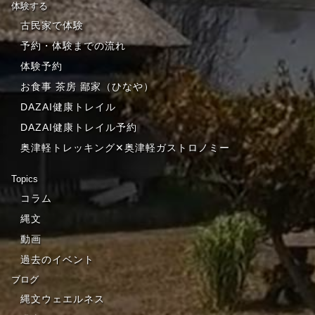
体験する
古民家で体験
予約・体験までの流れ
体験予約
お食事 茶房 鄙家（ひなや）
DAZAI健康トレイル
DAZAI健康トレイル予約
奥津軽トレッキング✕奥津軽ガストロノミー
Topics
コラム
縄文
動画
過去のイベント
ブログ
縄文ウェエルネス