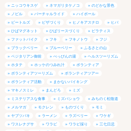
ニッコウキスゲ
ネマガリタケノコ
のどかな景色
ノビル
バーチャルライド
ハイボール
ビートルズ
ピザづくり
ヒノキアスナロ
ヒバ
ひばマグネット
ひばリースづくり
ピラティス
ファットバイク
フキ
フキノトウ
フジ
ブラックベリー
ブルーベリー
ふるさとの山
ベジタリアン御前
べっぴんの湯
ヘルスツーリズム
ホタテ
ホッケのつみれ汁
ボランティア
ボランティアツーリズム
ボランティアツアー
ボランティア活動
まかないバイキング
マキノスミレ
まんどろ
ミズ
ミステリアスな食事
ミズバショウ
みちのく松陰道
メルマガ
モクレン
ものづくり
モミ
ヤブツバキ
ラーメン
ラズベリー
ワケギ
ワスレナグサ
ワラビ
ワラビ採り
三七日忌