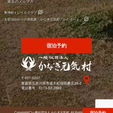
過去のメルマガ
奥津軽トレイルクラブ
太宰治ゆかりの傍島家 かなぎ元気村「かだるべぇ」
宿泊予約
〒037-0207
青森県五所川原市金木町蒔田桑元39-2
電話番号：
0173-52-2882
Copyright(C)一般社団法人 かなぎ元気村. All Rights Reserved.
宿泊予約