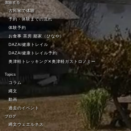
体験する
古民家で体験
予約・体験までの流れ
体験予約
お食事 茶房 鄙家（ひなや）
DAZAI健康トレイル
DAZAI健康トレイル予約
奥津軽トレッキング✕奥津軽ガストロノミー
Topics
コラム
縄文
動画
過去のイベント
ブログ
縄文ウェエルネス