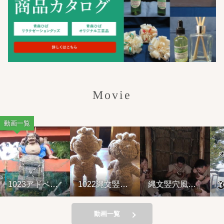
Movie
動画一覧
1023アドベン
1022縄文竪穴
縄文竪穴風住
Y
チャーライド&
風住居設営と
居設営と縄文
山の幸弁当
縄文料理の夕
料理の夕べ
べ②
221001
動画一覧