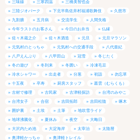
三味線
三寒四温
三橋美智也会
三陸ジオパーク
下北半島佐井村福浦歌舞伎
久慈市
九割膳
五月病
交流学生
人間失格
今年ラストのお客さん
今日のお弁当
仏縁
佐々木蔵之介
佐々木酒造
元旦
元旦マラソン
元気村のとっちゃ
元気村への交通手段
八代亜紀
八戸えんぶり
八甲田山
冠雪
冬じたく
冬の遊び
冬到来
冬囲い
冷凍毛豆
冷水シャワー
出走者
分葱
初詣
勿忘草
十五夜
卒寿
厨房スタッフ
叢雲（むらくも）
古材で修理
古民家
古津軽探訪
台湾のみやこ
台湾女子
合宿
吉田拓郎
吉田松陰
啄木
囲炉裏
土埃
土筆
地吹雪ライド
地球沸騰化
夏休み
夜空
大晦日
大沢内ため池
大淀海岸
太宰治
太陰暦
奥津軽かっちゃ
奥津軽トレイル