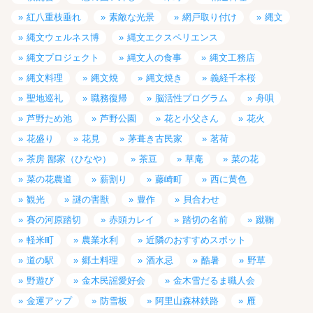
紅八重枝垂れ
素敵な光景
網戸取り付け
縄文
縄文ウェルネス博
縄文エクスペリエンス
縄文プロジェクト
縄文人の食事
縄文工務店
縄文料理
縄文焼
縄文焼き
義経千本桜
聖地巡礼
職務復帰
脳活性プログラム
舟唄
芦野ため池
芦野公園
花と小父さん
花火
花盛り
花見
茅葺き古民家
茗荷
茶房 鄙家（ひなや）
茶豆
草庵
菜の花
菜の花農道
薪割り
藤崎町
西に黄色
観光
謎の害獣
豊作
貝合わせ
賽の河原踏切
赤頭カレイ
踏切の名前
蹴鞠
軽米町
農業水利
近隣のおすすめスポット
道の駅
郷土料理
酒水忌
酷暑
野草
野遊び
金木民謡愛好会
金木雪だるま職人会
金運アップ
防雪板
阿里山森林鉄路
雁