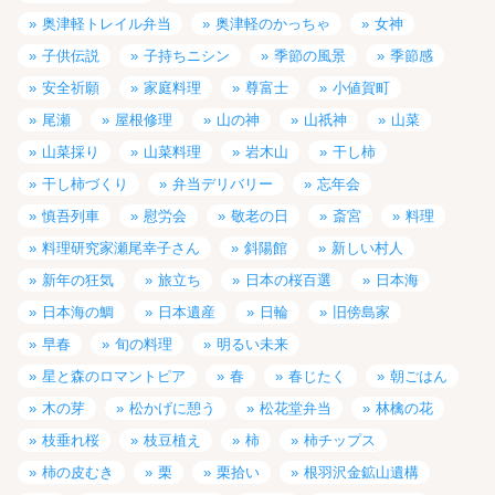
奥津軽トレイル弁当
奥津軽のかっちゃ
女神
子供伝説
子持ちニシン
季節の風景
季節感
安全祈願
家庭料理
尊富士
小値賀町
尾瀬
屋根修理
山の神
山祇神
山菜
山菜採り
山菜料理
岩木山
干し柿
干し柿づくり
弁当デリバリー
忘年会
慎吾列車
慰労会
敬老の日
斎宮
料理
料理研究家瀬尾幸子さん
斜陽館
新しい村人
新年の狂気
旅立ち
日本の桜百選
日本海
日本海の鯛
日本遺産
日輪
旧傍島家
早春
旬の料理
明るい未来
星と森のロマントピア
春
春じたく
朝ごはん
木の芽
松かげに憩う
松花堂弁当
林檎の花
枝垂れ桜
枝豆植え
柿
柿チップス
柿の皮むき
栗
栗拾い
根羽沢金鉱山遺構