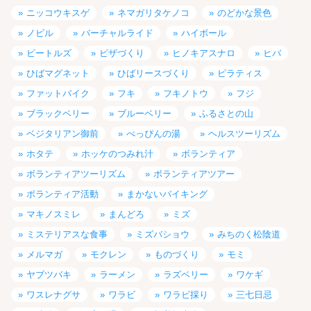
ニッコウキスゲ
ネマガリタケノコ
のどかな景色
ノビル
バーチャルライド
ハイボール
ビートルズ
ピザづくり
ヒノキアスナロ
ヒバ
ひばマグネット
ひばリースづくり
ピラティス
ファットバイク
フキ
フキノトウ
フジ
ブラックベリー
ブルーベリー
ふるさとの山
ベジタリアン御前
べっぴんの湯
ヘルスツーリズム
ホタテ
ホッケのつみれ汁
ボランティア
ボランティアツーリズム
ボランティアツアー
ボランティア活動
まかないバイキング
マキノスミレ
まんどろ
ミズ
ミステリアスな食事
ミズバショウ
みちのく松陰道
メルマガ
モクレン
ものづくり
モミ
ヤブツバキ
ラーメン
ラズベリー
ワケギ
ワスレナグサ
ワラビ
ワラビ採り
三七日忌