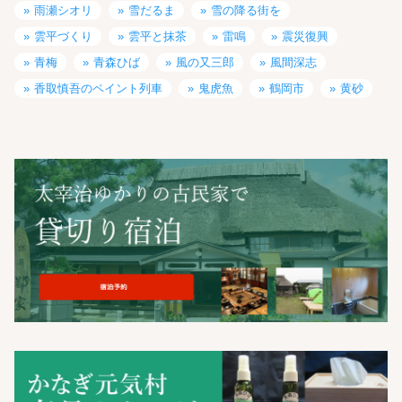
雨瀬シオリ
雪だるま
雪の降る街を
雲平づくり
雲平と抹茶
雷鳴
震災復興
青梅
青森ひば
風の又三郎
風間深志
香取慎吾のペイント列車
鬼虎魚
鶴岡市
黄砂