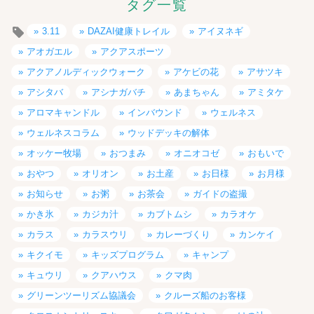
タグ一覧
3.11
DAZAI健康トレイル
アイヌネギ
アオガエル
アクアスポーツ
アクアノルディックウォーク
アケビの花
アサツキ
アシタバ
アシナガバチ
あまちゃん
アミタケ
アロマキャンドル
インバウンド
ウェルネス
ウェルネスコラム
ウッドデッキの解体
オッケー牧場
おつまみ
オニオコゼ
おもいで
おやつ
オリオン
お土産
お日様
お月様
お知らせ
お粥
お茶会
ガイドの盗撮
かき氷
カジカ汁
カブトムシ
カラオケ
カラス
カラスウリ
カレーづくり
カンケイ
キクイモ
キッズプログラム
キャンプ
キュウリ
クアハウス
クマ肉
グリーンツーリズム協議会
クルーズ船のお客様