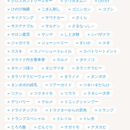
クロスカントリースキー
クワガタムシ
けの汁
けの汁御膳
こぎん刺し
ゴニンカン
コブシ
サイクリング
サウナカー
さくら
サステナブル
サルナシ
さるなっし～
サロン叢雲
サンマ
しとぎ餅
シバザクラ
ジャガイモ
ジューンベリー
すいか
スギ
ススキ
スノーシュートレイル
スパトリートメント
スライド付き乗車券
スルメ
タケノコ
タケノコ採り
タニウツギ
タラソテラピー
タラソテラピーウォーク
タラノメ
タンポポ
タンポポの綿毛
ツアーガイド
ツギハギだらけ
ツクシ
ツクネイモ
ツララ
テネシー大学
デリバリー
テルメ
トニックシャンプー
ドライチップス
トラクターからの景色
トランプ
トランプスペシャル
トレイル
トレ弁
とろろ飯
どんぐり
ナガイモ
ナヌカビ