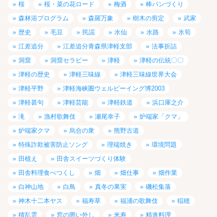
桜
桜・菜の花ロード
梅酒
棒パンづくり
森林浴プログラム
森羅万象
樹木の剪定
武家
歴史
毛豆
民謡
水仙
水路
氷筍
江差追分
江差追分青森県津軽支部
法事折詰
洞窟
洞窟セラピー
津軽
津軽の伝統〇〇
津軽の歴史
津軽三味線
津軽三味線世界大会
津軽平野
津軽海峡圏ウェルビーイング博2003
津軽甚句
津軽芸能
津軽鉄道
浜口庫之介
滝
漁村歌舞伎
瀬尾幸子
炉端家「クマ」
炉端家クマ
烏合の衆
熊野古道
特殊詐欺被害防止ソング
理端焼き
環境問題
田植え
田舎スイーツづくり体験
田舎料理食べつくし
畑
畑仕事
畑作業
白神山地
白鳥
真冬の果実
磯松集落
神木十二本ヤス
福寿草
福浦の歌舞伎
稲穂
積乱雲
窓の囲い外し
米寿
精進料理