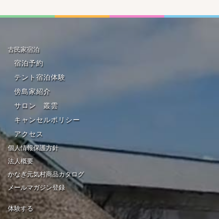
古民家宿泊
宿泊予約
テント宿泊体験
傍島家紹介
サロン 叢雲
キャンセルポリシー
アクセス
個人情報保護方針
法人概要
かなぎ元気村商品カタログ
メールマガジン登録
体験する