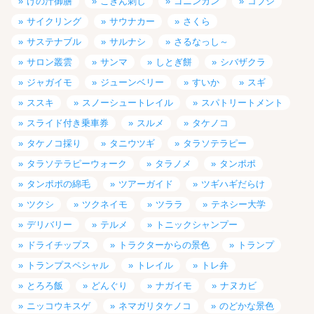
けの汁御膳
こぎん刺し
ゴニンカン
コブシ
サイクリング
サウナカー
さくら
サステナブル
サルナシ
さるなっし～
サロン叢雲
サンマ
しとぎ餅
シバザクラ
ジャガイモ
ジューンベリー
すいか
スギ
ススキ
スノーシュートレイル
スパトリートメント
スライド付き乗車券
スルメ
タケノコ
タケノコ採り
タニウツギ
タラソテラピー
タラソテラピーウォーク
タラノメ
タンポポ
タンポポの綿毛
ツアーガイド
ツギハギだらけ
ツクシ
ツクネイモ
ツララ
テネシー大学
デリバリー
テルメ
トニックシャンプー
ドライチップス
トラクターからの景色
トランプ
トランプスペシャル
トレイル
トレ弁
とろろ飯
どんぐり
ナガイモ
ナヌカビ
ニッコウキスゲ
ネマガリタケノコ
のどかな景色