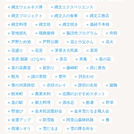
縄文ウェルネス博
縄文エクスペリエンス
縄文プロジェクト
縄文人の食事
縄文工務店
縄文料理
縄文焼
縄文焼き
義経千本桜
聖地巡礼
職務復帰
脳活性プログラム
舟唄
芦野ため池
芦野公園
花と小父さん
花火
花盛り
花見
茅葺き古民家
茗荷
茶房 鄙家（ひなや）
茶豆
草庵
菜の花
菜の花農道
薪割り
藤崎町
西に黄色
観光
謎の害獣
豊作
貝合わせ
賽の河原踏切
赤頭カレイ
踏切の名前
蹴鞠
軽米町
農業水利
近隣のおすすめスポット
道の駅
郷土料理
酒水忌
酷暑
野草
野遊び
金木民謡愛好会
金木雪だるま職人会
金運アップ
防雪板
阿里山森林鉄路
雁
雨瀬シオリ
雪だるま
雪の降る街を