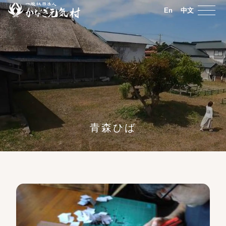
En
中文
青森ひば