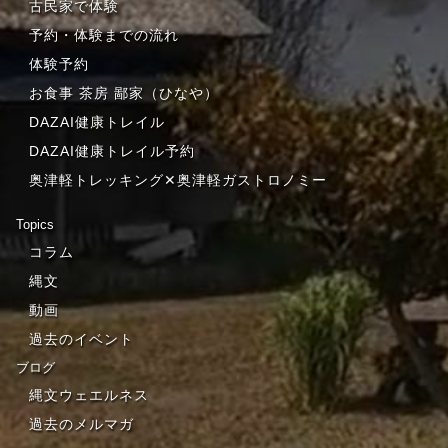
古民家で体験
予約・体験までの流れ
体験予約
お食事 茶房 鄙家（ひなや）
DAZAI健康トレイル
DAZAI健康トレイル予約
奥津軽トレッキング✕奥津軽ガストロノミー
Topics
コラム
縄文
動画
過去のイベント
ブログ
縄文ウェエルネス
過去のメルマガ