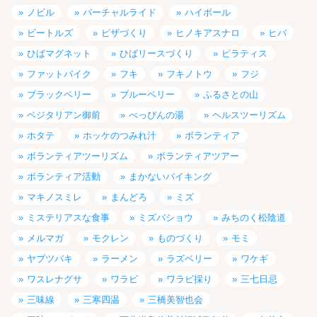
ノビル
バーチャルライド
ハイボール
ビートルズ
ピザづくり
ヒノキアスナロ
ヒバ
ひばマグネット
ひばリースづくり
ピラティス
ファットバイク
フキ
フキノトウ
フジ
ブラックベリー
ブルーベリー
ふるさとの山
ベジタリアン御前
べっぴんの湯
ヘルスツーリズム
ホタテ
ホッケのつみれ汁
ボランティア
ボランティアツーリズム
ボランティアツアー
ボランティア活動
まかないバイキング
マキノスミレ
まんどろ
ミズ
ミステリアスな食事
ミズバショウ
みちのく松陰道
メルマガ
モクレン
ものづくり
モミ
ヤブツバキ
ラーメン
ラズベリー
ワケギ
ワスレナグサ
ワラビ
ワラビ採り
三七日忌
三味線
三寒四温
三橋美智也会