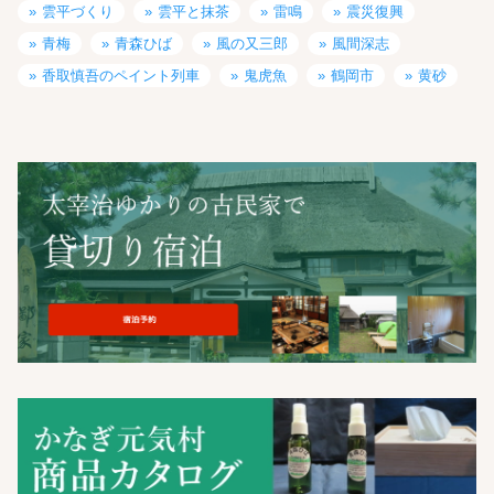
雲平づくり
雲平と抹茶
雷鳴
震災復興
青梅
青森ひば
風の又三郎
風間深志
香取慎吾のペイント列車
鬼虎魚
鶴岡市
黄砂