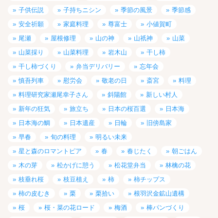
子供伝説
子持ちニシン
季節の風景
季節感
安全祈願
家庭料理
尊富士
小値賀町
尾瀬
屋根修理
山の神
山祇神
山菜
山菜採り
山菜料理
岩木山
干し柿
干し柿づくり
弁当デリバリー
忘年会
慎吾列車
慰労会
敬老の日
斎宮
料理
料理研究家瀬尾幸子さん
斜陽館
新しい村人
新年の狂気
旅立ち
日本の桜百選
日本海
日本海の鯛
日本遺産
日輪
旧傍島家
早春
旬の料理
明るい未来
星と森のロマントピア
春
春じたく
朝ごはん
木の芽
松かげに憩う
松花堂弁当
林檎の花
枝垂れ桜
枝豆植え
柿
柿チップス
柿の皮むき
栗
栗拾い
根羽沢金鉱山遺構
桜
桜・菜の花ロード
梅酒
棒パンづくり