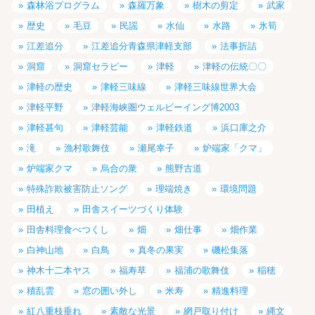
森林浴プログラム
森羅万象
樹木の剪定
武家
歴史
毛豆
民謡
水仙
水路
氷筍
江差追分
江差追分青森県津軽支部
法事折詰
洞窟
洞窟セラピー
津軽
津軽の伝統〇〇
津軽の歴史
津軽三味線
津軽三味線世界大会
津軽平野
津軽海峡圏ウェルビーイング博2003
津軽甚句
津軽芸能
津軽鉄道
浜口庫之介
滝
漁村歌舞伎
瀬尾幸子
炉端家「クマ」
炉端家クマ
烏合の衆
熊野古道
特殊詐欺被害防止ソング
理端焼き
環境問題
田植え
田舎スイーツづくり体験
田舎料理食べつくし
畑
畑仕事
畑作業
白神山地
白鳥
真冬の果実
磯松集落
神木十二本ヤス
福寿草
福浦の歌舞伎
稲穂
積乱雲
窓の囲い外し
米寿
精進料理
紅八重枝垂れ
素敵な光景
網戸取り付け
縄文