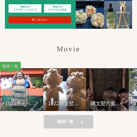
Movie
動画一覧
1023アドベン
1022縄文竪穴
縄文竪穴風住
Y
チャーライド&
風住居設営と
居設営と縄文
山の幸弁当
縄文料理の夕
料理の夕べ
べ②
221001
動画一覧