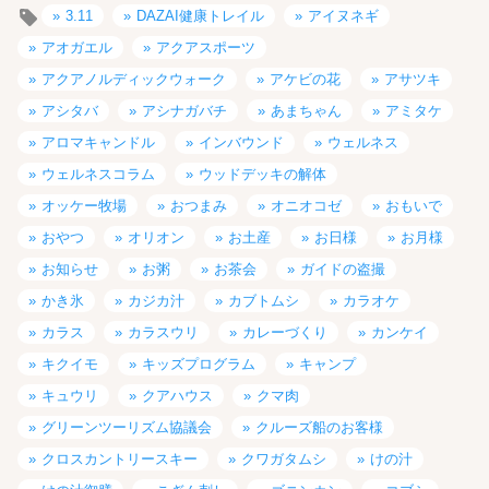
3.11
DAZAI健康トレイル
アイヌネギ
アオガエル
アクアスポーツ
アクアノルディックウォーク
アケビの花
アサツキ
アシタバ
アシナガバチ
あまちゃん
アミタケ
アロマキャンドル
インバウンド
ウェルネス
ウェルネスコラム
ウッドデッキの解体
オッケー牧場
おつまみ
オニオコゼ
おもいで
おやつ
オリオン
お土産
お日様
お月様
お知らせ
お粥
お茶会
ガイドの盗撮
かき氷
カジカ汁
カブトムシ
カラオケ
カラス
カラスウリ
カレーづくり
カンケイ
キクイモ
キッズプログラム
キャンプ
キュウリ
クアハウス
クマ肉
グリーンツーリズム協議会
クルーズ船のお客様
クロスカントリースキー
クワガタムシ
けの汁