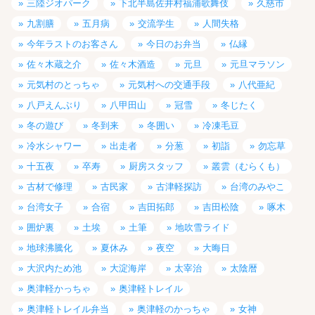
三陸ジオパーク
下北半島佐井村福浦歌舞伎
久慈市
九割膳
五月病
交流学生
人間失格
今年ラストのお客さん
今日のお弁当
仏縁
佐々木蔵之介
佐々木酒造
元旦
元旦マラソン
元気村のとっちゃ
元気村への交通手段
八代亜紀
八戸えんぶり
八甲田山
冠雪
冬じたく
冬の遊び
冬到来
冬囲い
冷凍毛豆
冷水シャワー
出走者
分葱
初詣
勿忘草
十五夜
卒寿
厨房スタッフ
叢雲（むらくも）
古材で修理
古民家
古津軽探訪
台湾のみやこ
台湾女子
合宿
吉田拓郎
吉田松陰
啄木
囲炉裏
土埃
土筆
地吹雪ライド
地球沸騰化
夏休み
夜空
大晦日
大沢内ため池
大淀海岸
太宰治
太陰暦
奥津軽かっちゃ
奥津軽トレイル
奥津軽トレイル弁当
奥津軽のかっちゃ
女神