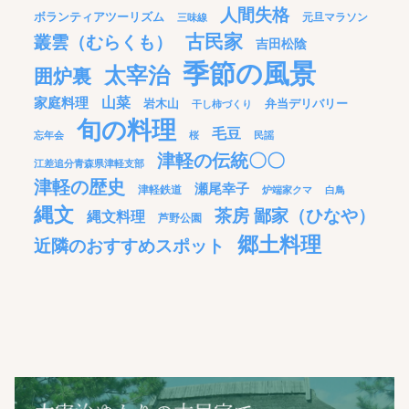
人間失格
ボランティアツーリズム
元旦マラソン
三味線
古民家
叢雲（むらくも）
吉田松陰
季節の風景
太宰治
囲炉裏
家庭料理
山菜
岩木山
弁当デリバリー
干し柿づくり
旬の料理
毛豆
忘年会
桜
民謡
津軽の伝統〇〇
江差追分青森県津軽支部
津軽の歴史
瀬尾幸子
津軽鉄道
炉端家クマ
白鳥
縄文
茶房 鄙家（ひなや）
縄文料理
芦野公園
郷土料理
近隣のおすすめスポット