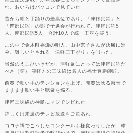
れ、おいらはパソコンで見ていた。
昔から唄と手踊りの最高位であり、「津軽民謡」と
「南部民謡」の部で予選会が行われて、津軽民謡5
人、南部民謡5人、合計10人で統一王座を競う。
この中で金木町嘉瀬の唄人、山中京子さんが決勝に進
み、難しいとされる「津軽三下がり」を唄った。
当然のえこひいきだが、津軽衆にとっては津軽民謡だ
べさ（笑） 津軽方の三味線は名人の福士豊勝師匠。
前奏で唄い手のテンションを上げ、間奏は唸る撥音で
ますます唄い手と聴衆を煽る。
津軽三味線の神髄にマジでシビれた。
詳しくは来週のテレビ放送をご覧あれ。
コロナ禍でこうしたコンクールも様変わりしたが、昨
年夏には邦楽記者の呼びかけで、津軽三味線の持続化