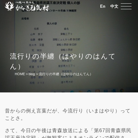
En
中文
流行りの半纏（はやりのはんて
ん）
HOME
>
blog
>
流行りの半纏（はやりのはんてん）
昔からの例え言葉だが、今流行り（いまはやり）って
ことさ。
さて、今日の午後は青森放送による「第67回青森県民
謡王座決定戦」が無観客によるオンラインで配信さ