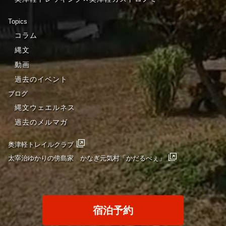
Topics
コラム
縄文
動画
過去のイベント
ブログ
縄文ウェエルネス
過去のメルマガ
奥津軽トレイルクラブ
太宰治ゆかりの傍島家 かなぎ元気村「かだるべぇ」
宿泊予約