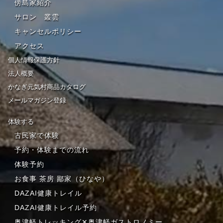
傍島家紹介
サロン 叢雲
キャンセルポリシー
アクセス
個人情報保護方針
法人概要
かなぎ元気村商品カタログ
メールマガジン登録
体験する
古民家で体験
予約・体験までの流れ
体験予約
お食事 茶房 鄙家（ひなや）
DAZAI健康トレイル
DAZAI健康トレイル予約
奥津軽トレッキング✕奥津軽ガストロノミー