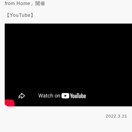
from Home」開催
【YouTube】
2022.3.21