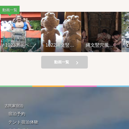
動画一覧
1023アドベン
1022縄文竪穴
縄文竪穴風住
Y
チャーライド&
風住居設営と
居設営と縄文
山の幸弁当
縄文料理の夕
料理の夕べ
べ②
221001
動画一覧
古民家宿泊
宿泊予約
テント宿泊体験