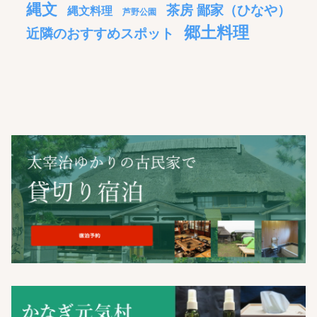
縄文
茶房 鄙家（ひなや）
縄文料理
芦野公園
郷土料理
近隣のおすすめスポット