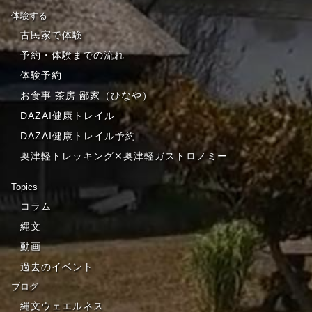
体験する
古民家で体験
予約・体験までの流れ
体験予約
お食事 茶房 鄙家（ひなや）
DAZAI健康トレイル
DAZAI健康トレイル予約
奥津軽トレッキング✕奥津軽ガストロノミー
Topics
コラム
縄文
動画
過去のイベント
ブログ
縄文ウェエルネス