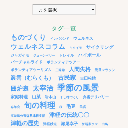
タグ一覧
ものづくり
ウェルネス
インバウンド
ウェルネスコラム
サイクリング
キクイモ
ハイボール
ジャガイモ
トレイル
ジューンベリー
バーチャルライド
ボランティアツアー
人間失格
ボランティアツーリズム
元旦マラソン
三味線
古民家
叢雲（むらくも）
吉田松陰
季節の風景
太宰治
囲炉裏
家庭料理
山菜
岩木山
弁当デリバリー
干し柿づくり
旬の料理
毛豆
忘年会
桜
民謡
津軽の伝統〇〇
江差追分青森県津軽支部
津軽の歴史
瀬尾幸子
津軽鉄道
炉端家クマ
白鳥