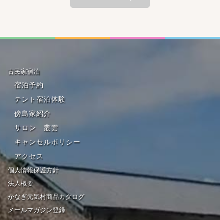
古民家宿泊
宿泊予約
テント宿泊体験
傍島家紹介
サロン 叢雲
キャンセルポリシー
アクセス
個人情報保護方針
法人概要
かなぎ元気村商品カタログ
メールマガジン登録