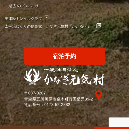
過去のメルマガ
奥津軽トレイルクラブ
太宰治ゆかりの傍島家 かなぎ元気村「かだるべぇ」
宿泊予約
〒037-0207
青森県五所川原市金木町蒔田桑元39-2
電話番号：
0173-52-2882