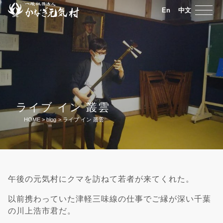
En
中文
ライブ イン 叢雲
HOME
>
blog
>
ライブ イン 叢雲
午後の元気村にクマを訪ねて若者が来てくれた。
以前携わっていた津軽三味線の仕事でご縁が深い千葉
の川上浩市君だ。