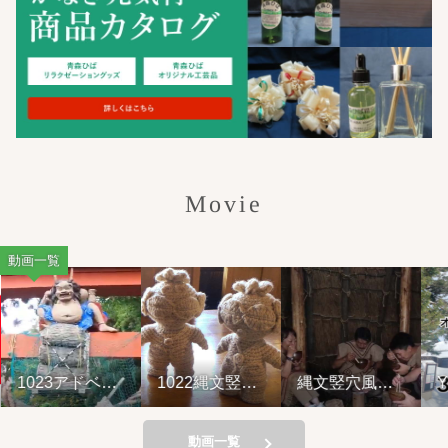
Movie
動画一覧
1023アドベン
1022縄文竪穴
縄文竪穴風住
Y
チャーライド&
風住居設営と
居設営と縄文
山の幸弁当
縄文料理の夕
料理の夕べ
べ②
221001
動画一覧