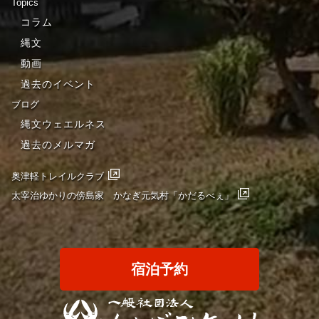
Topics
コラム
縄文
動画
過去のイベント
ブログ
縄文ウェエルネス
過去のメルマガ
奥津軽トレイルクラブ
太宰治ゆかりの傍島家 かなぎ元気村「かだるべぇ」
宿泊予約