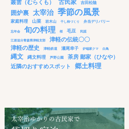
古民家
叢雲（むらくも）
吉田松陰
季節の風景
太宰治
囲炉裏
家庭料理
山菜
岩木山
弁当デリバリー
干し柿づくり
旬の料理
毛豆
忘年会
桜
民謡
津軽の伝統〇〇
江差追分青森県津軽支部
津軽の歴史
瀬尾幸子
津軽鉄道
炉端家クマ
白鳥
縄文
茶房 鄙家（ひなや）
縄文料理
芦野公園
郷土料理
近隣のおすすめスポット