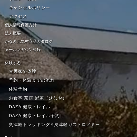
キャンセルポリシー
アクセス
個人情報保護方針
法人概要
かなぎ元気村商品カタログ
メールマガジン登録
体験する
古民家で体験
予約・体験までの流れ
体験予約
お食事 茶房 鄙家（ひなや）
DAZAI健康トレイル
DAZAI健康トレイル予約
奥津軽トレッキング✕奥津軽ガストロノミー