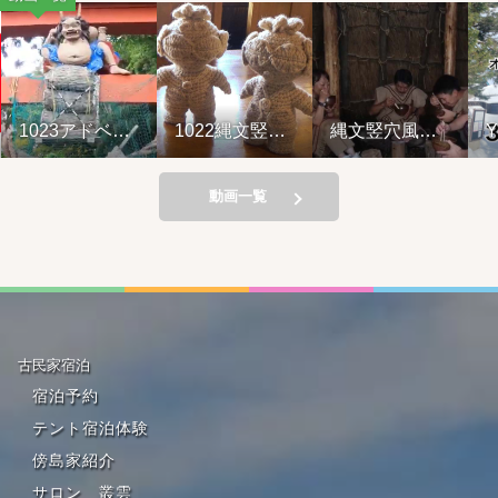
023アドベン
1022縄文竪穴
縄文竪穴風住
YouT
ャーライド&
風住居設営と
居設営と縄文
ブがア
の幸弁当
縄文料理の夕
料理の夕べ
れてい
べ②
221001
動画一覧
古民家宿泊
宿泊予約
テント宿泊体験
傍島家紹介
サロン 叢雲