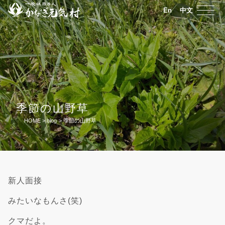
En
中文
季節の山野草
HOME
>
blog
>
季節の山野草
新人面接
みたいなもんさ(笑)
クマだよ。