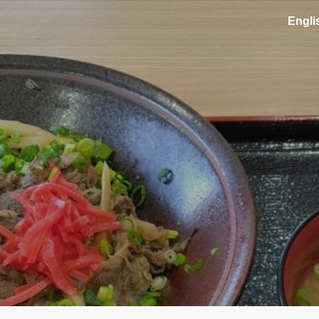
En
gli