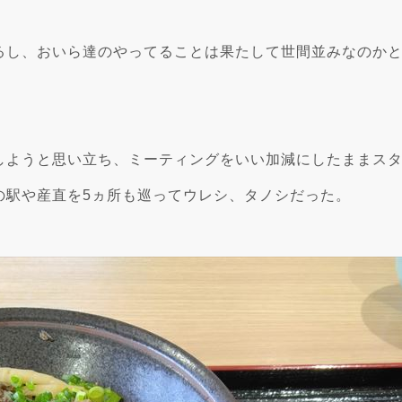
るし、おいら達のやってることは果たして世間並みなのか
しようと思い立ち、ミーティングをいい加減にしたままス
の駅や産直を5ヵ所も巡ってウレシ、タノシだった。