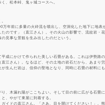
歩く、松本峠、鬼ヶ城コースへ。
く。
00万年前に多量の火砕流を噴出し、空洞化した地下に地表が落
したのです」（直江さん）。その火山の影響で、流紋岩・
線の見事な景観を生み出したのだという。
て平成にかけて作られた美しい石畳がある。これは伊勢路
（直江さん）。なるほど、その土地の岩石だから、あまり
火が生んだ岩は、信仰の聖地となり、同時に石畳の材料に
がり、木漏れ陽がここちよい。そして目の前に広がる石畳
くと、やがて東屋に到着する。
ガイドの直江さん。「さあ、目を開けてください！」。熊