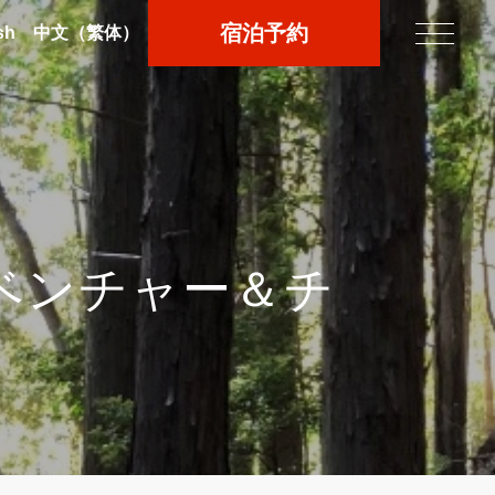
宿泊予約
sh
中文
（繁体）
ベンチャー＆チ