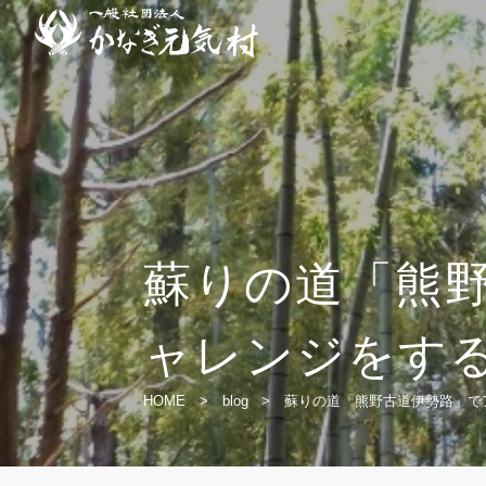
蘇りの道「熊
ャレンジをす
HOME
>
blog
>
蘇りの道「熊野古道伊勢路」で