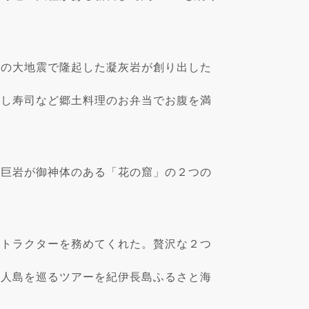
回の大地震で隆起した凝灰岩が創り出した
押し寿司など郷土料理のお弁当でお腹を満
の巨岩が御神体のある「花の窟」の２つの
ストラクターを務めてくれた。贅沢な２つ
無人島を巡るツアーを紀伊長島ふるさと海