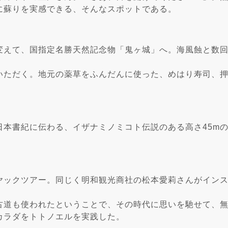
に蘇りを実感できる、そんなスポットである。
変えて、国指定名勝天然記念物「鬼ヶ城」へ。海風蝕と数
いただく。地元の薬草をふんだんに使った、めはり寿司、
日本書紀に伝わる、イザナミノミコト伝説のある高さ45m
ヤックツアー。同じく明和観光商社の松本愛莉さんがイン
古道も使われたということで、その時代に思いを馳せて、
カラダをトトノエルを実践した。