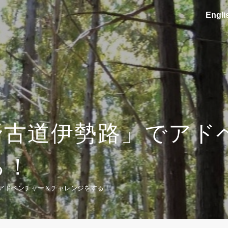
En
gli
野古道伊勢路」でアド
る！
アドベンチャー＆チャレンジをする！