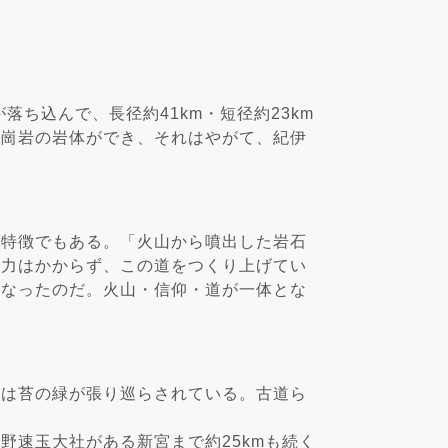
ち込んで、長径約41km・短径約23km
花崗岩の岩体ができ、それはやがて、紀伊
の特徴でもある。「火山から噴出した岩石
労力はかからず、この道をつくり上げてい
もなったのだ。火山・信仰・道が一体とな
には苔の緑が張り巡らされている。古道ら
野速玉大社がある新宮まで約25kmも続く