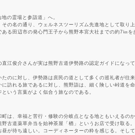
伊山地の霊場と参詣道」へ。
、その名の通り、ウェルネスツーリズム先進地として取り
である田辺市の発心門王子から熊野本宮大社までの約7㎞を
の直江俊介さんが実は熊野古道伊勢路の認定ガイドになっ
いたのに対し、伊勢路は庶民の道として多くの巡礼者が往
かに訪れる旅であるに対し、熊野詣は、細く険しい峠道を
ジという言葉がよく似合う旅なのである。
和町は、幸福と苦行・修験の分岐点となる地ともいえるのか
熊野古道薬草弁当を始神茶屋「楢」というお店で受け取る
お昼が待ち遠しい。コーディネーターの粋を感じる。そし