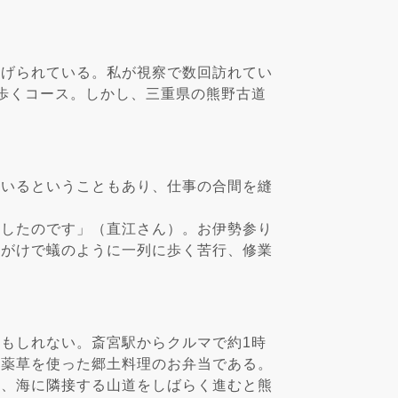
上げられている。私が視察で数回訪れてい
歩くコース。しかし、三重県の熊野古道
ているということもあり、仕事の合間を縫
来したのです」（直江さん）。お伊勢参り
命がけで蟻のように一列に歩く苦行、修業
もしれない。斎宮駅からクルマで約1時
。薬草を使った郷土料理のお弁当である。
て、海に隣接する山道をしばらく進むと熊