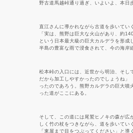
野古道馬越峠通り過ぎ、いよいよ、本日
直江さんに導かれながら古道を歩いてい
「実は、熊野は巨大な火山があり、約14
という日本最大級の巨大カルデラを形成
半島の豊富な雨で浸食されて、今の海岸
松本峠の入口には、近世から明治、そし
だから加工しやすかったのでしょうね」
ったのであろう。熊野カルデラの巨大噴
った道がここにある。
そして、この道には尾鷲ヒノキの森が広
しく竹の杖をつきながら、道を歩いてい
「東屋まで目をつぶってください」と導く