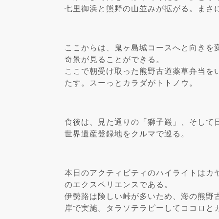
七里御浜と熊野の山並みが拡がる。まさ
ここからは、鬼ヶ島城コースへと向きを
奇景が見ることができる。
ここで朝受け取った熊野古道薬草弁当を
たす。スーっとカラダがトトノウ。
食後は、見た通りの「獅子巌」、そして
世界遺産登録地をクルマで巡る。
本日のアクティビティのハイライトはカ
のエクスペリエンスである。
伊勢路は険しい峠が多いため、海の熊野
岸で実施。タラソテラピーしてココロと