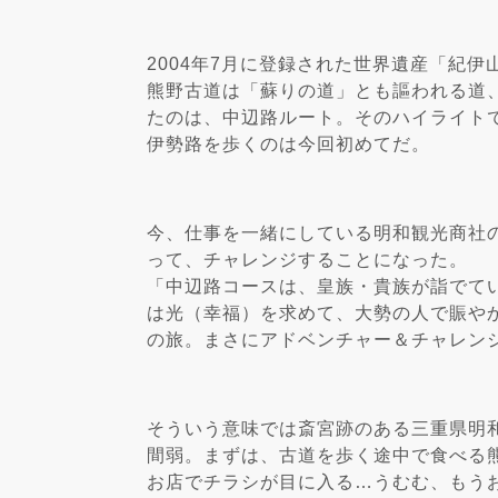
2004年7月に登録された世界遺産「紀
熊野古道は「蘇りの道」とも謳われる道
たのは、中辺路ルート。そのハイライト
伊勢路を歩くのは今回初めてだ。
今、仕事を一緒にしている明和観光商社
って、チャレンジすることになった。
「中辺路コースは、皇族・貴族が詣でて
は光（幸福）を求めて、大勢の人で賑や
の旅。まさにアドベンチャー＆チャレン
そういう意味では斎宮跡のある三重県明
間弱。まずは、古道を歩く途中で食べる
お店でチラシが目に入る…うむむ、もう