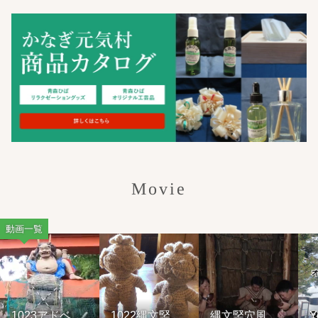
Movie
動画一覧
23アドベン
1022縄文竪穴
縄文竪穴風住
YouTu