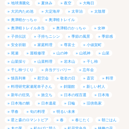
地球沸騰化
夏休み
夜空
大晦日
大沢内ため池
大淀海岸
太宰治
太陰暦
奥津軽かっちゃ
奥津軽トレイル
奥津軽トレイル弁当
奥津軽のかっちゃ
女神
子供伝説
子持ちニシン
季節の風景
季節感
安全祈願
家庭料理
尊富士
小値賀町
尾瀬
屋根修理
山の神
山祇神
山菜
山菜採り
山菜料理
岩木山
干し柿
干し柿づくり
弁当デリバリー
忘年会
慎吾列車
慰労会
敬老の日
斎宮
料理
料理研究家瀬尾幸子さん
斜陽館
新しい村人
新年の狂気
旅立ち
日本の桜百選
日本海
日本海の鯛
日本遺産
日輪
旧傍島家
早春
旬の料理
明るい未来
星と森のロマントピア
春
春じたく
朝ごはん
木の芽
松かげに憩う
松花堂弁当
林檎の花