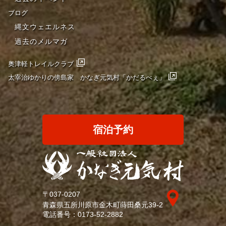
ブログ
縄文ウェエルネス
過去のメルマガ
奥津軽トレイルクラブ
太宰治ゆかりの傍島家 かなぎ元気村「かだるべぇ」
宿泊予約
〒037-0207
青森県五所川原市金木町蒔田桑元39-2
電話番号：
0173-52-2882