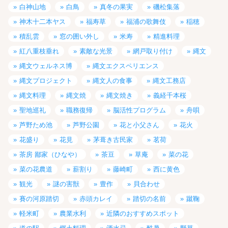
白神山地
白鳥
真冬の果実
磯松集落
神木十二本ヤス
福寿草
福浦の歌舞伎
稲穂
積乱雲
窓の囲い外し
米寿
精進料理
紅八重枝垂れ
素敵な光景
網戸取り付け
縄文
縄文ウェルネス博
縄文エクスペリエンス
縄文プロジェクト
縄文人の食事
縄文工務店
縄文料理
縄文焼
縄文焼き
義経千本桜
聖地巡礼
職務復帰
脳活性プログラム
舟唄
芦野ため池
芦野公園
花と小父さん
花火
花盛り
花見
茅葺き古民家
茗荷
茶房 鄙家（ひなや）
茶豆
草庵
菜の花
菜の花農道
薪割り
藤崎町
西に黄色
観光
謎の害獣
豊作
貝合わせ
賽の河原踏切
赤頭カレイ
踏切の名前
蹴鞠
軽米町
農業水利
近隣のおすすめスポット