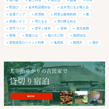
道の駅
郷土料理
酒水忌
酷暑
野草
野遊び
金木民謡愛好会
金木雪だるま職人会
金運アップ
防雪板
阿里山森林鉄路
雁
雨瀬シオリ
雪だるま
雪の降る街を
雲平づくり
雲平と抹茶
雷鳴
震災復興
青梅
青森ひば
風の又三郎
風間深志
香取慎吾のペイント列車
鬼虎魚
鶴岡市
黄砂