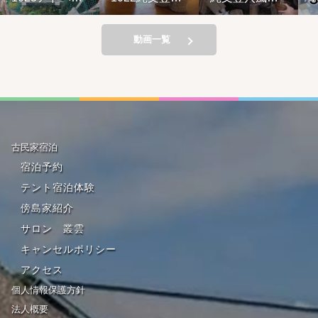
ーライド&
風住居設営と
居設営と縄文
ブがア
の幸弁当
縄文料理の夕
料理の夕べ
れてい
べ②
221001
動画一覧
古民家宿泊
宿泊予約
テント宿泊体験
傍島家紹介
サロン 叢雲
キャンセルポリシー
アクセス
個人情報保護方針
法人概要