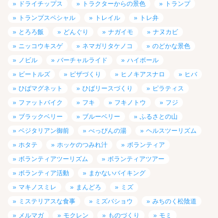
ドライチップス
トラクターからの景色
トランプ
トランプスペシャル
トレイル
トレ弁
とろろ飯
どんぐり
ナガイモ
ナヌカビ
ニッコウキスゲ
ネマガリタケノコ
のどかな景色
ノビル
バーチャルライド
ハイボール
ビートルズ
ピザづくり
ヒノキアスナロ
ヒバ
ひばマグネット
ひばリースづくり
ピラティス
ファットバイク
フキ
フキノトウ
フジ
ブラックベリー
ブルーベリー
ふるさとの山
ベジタリアン御前
べっぴんの湯
ヘルスツーリズム
ホタテ
ホッケのつみれ汁
ボランティア
ボランティアツーリズム
ボランティアツアー
ボランティア活動
まかないバイキング
マキノスミレ
まんどろ
ミズ
ミステリアスな食事
ミズバショウ
みちのく松陰道
メルマガ
モクレン
ものづくり
モミ