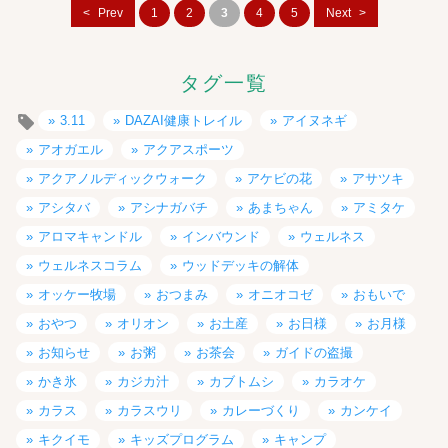
Prev
1
2
3
4
5
Next
タグ一覧
3.11
DAZAI健康トレイル
アイヌネギ
アオガエル
アクアスポーツ
アクアノルディックウォーク
アケビの花
アサツキ
アシタバ
アシナガバチ
あまちゃん
アミタケ
アロマキャンドル
インバウンド
ウェルネス
ウェルネスコラム
ウッドデッキの解体
オッケー牧場
おつまみ
オニオコゼ
おもいで
おやつ
オリオン
お土産
お日様
お月様
お知らせ
お粥
お茶会
ガイドの盗撮
かき氷
カジカ汁
カブトムシ
カラオケ
カラス
カラスウリ
カレーづくり
カンケイ
キクイモ
キッズプログラム
キャンプ