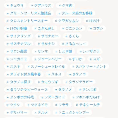
キュウリ
クアハウス
クマ肉
グリーンツーリズム協議会
クルーズ船のお客様
クロスカントリースキー
クワガタムシ
けの汁
けの汁御膳
こぎん刺し
ゴニンカン
コブシ
サイクリング
サウナカー
さくら
サステナブル
サルナシ
さるなっし～
サロン叢雲
サンマ
しとぎ餅
シバザクラ
ジャガイモ
ジューンベリー
すいか
スギ
ススキ
スノーシュートレイル
スパトリートメント
スライド付き乗車券
スルメ
タケノコ
タケノコ採り
タニウツギ
タラソテラピー
タラソテラピーウォーク
タラノメ
タンポポ
タンポポの綿毛
ツアーガイド
ツギハギだらけ
ツクシ
ツクネイモ
ツララ
テネシー大学
デリバリー
テルメ
トニックシャンプー