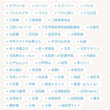
ヤブツバキ
ラーメン
ラズベリー
ワケギ
ワスレナグサ
ワラビ
ワラビ採り
三七日忌
三味線
三寒四温
三橋美智也会
三陸ジオパーク
下北半島佐井村福浦歌舞伎
久慈市
九割膳
五月病
交流学生
人間失格
今年ラストのお客さん
今日のお弁当
仏縁
佐々木蔵之介
佐々木酒造
元旦
元旦マラソン
元気村のとっちゃ
元気村への交通手段
八代亜紀
八戸えんぶり
八甲田山
冠雪
冬じたく
冬の遊び
冬到来
冬囲い
冷凍毛豆
冷水シャワー
出走者
分葱
初詣
勿忘草
十五夜
卒寿
厨房スタッフ
叢雲（むらくも）
古材で修理
古民家
古津軽探訪
台湾のみやこ
台湾女子
合宿
吉田拓郎
吉田松陰
啄木
囲炉裏
土埃
土筆
地吹雪ライド