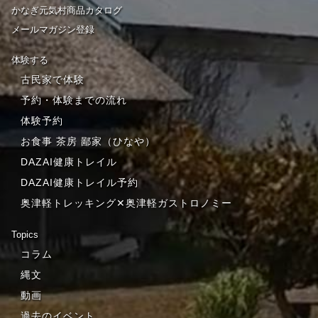
かなぎ元気村商品カタログ
メールマガジン登録
体験する
古民家で体験
予約・体験までの流れ
体験予約
お食事 茶房 鄙家（ひなや）
DAZAI健康トレイル
DAZAI健康トレイル予約
奥津軽トレッキング✕奥津軽ガストロノミー
Topics
コラム
縄文
動画
過去のイベント