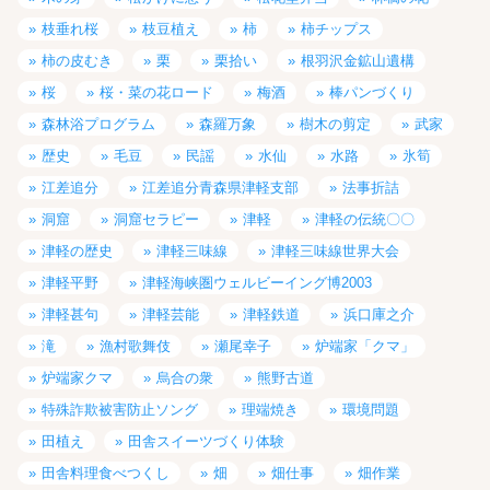
枝垂れ桜
枝豆植え
柿
柿チップス
柿の皮むき
栗
栗拾い
根羽沢金鉱山遺構
桜
桜・菜の花ロード
梅酒
棒パンづくり
森林浴プログラム
森羅万象
樹木の剪定
武家
歴史
毛豆
民謡
水仙
水路
氷筍
江差追分
江差追分青森県津軽支部
法事折詰
洞窟
洞窟セラピー
津軽
津軽の伝統〇〇
津軽の歴史
津軽三味線
津軽三味線世界大会
津軽平野
津軽海峡圏ウェルビーイング博2003
津軽甚句
津軽芸能
津軽鉄道
浜口庫之介
滝
漁村歌舞伎
瀬尾幸子
炉端家「クマ」
炉端家クマ
烏合の衆
熊野古道
特殊詐欺被害防止ソング
理端焼き
環境問題
田植え
田舎スイーツづくり体験
田舎料理食べつくし
畑
畑仕事
畑作業